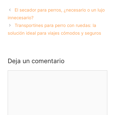
los mejores sitios
para ir con tu
de acampada para
perro en Girona
El secador para perros, ¿necesario o un lujo
disfrutar con tus
mascotas
innecesario?
Transportines para perro con ruedas: la
solución ideal para viajes cómodos y seguros
Deja un comentario