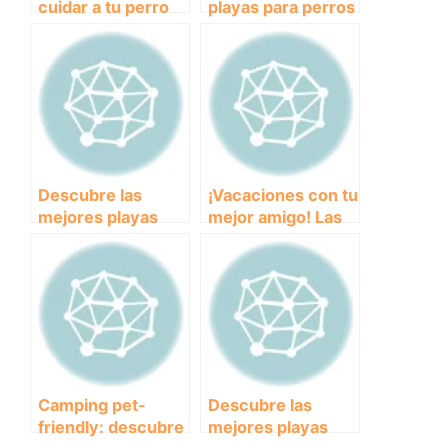
cuidar a tu perro
playas para perros
en verano
en Cantabria:
disfruta del mar
con tu mascota
Descubre las
¡Vacaciones con tu
mejores playas
mejor amigo! Las
para perros en
mejores playas
Almería: diversión
para perros en
y seguridad en la
Girona
costa andaluza
Camping pet-
Descubre las
friendly: descubre
mejores playas