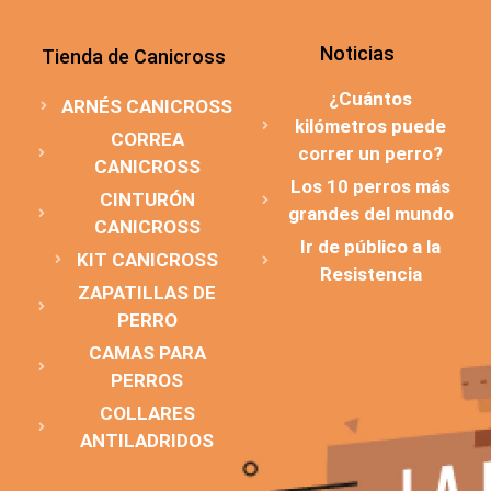
Noticias
Tienda de Canicross
¿Cuántos
ARNÉS CANICROSS
kilómetros puede
CORREA
correr un perro?
CANICROSS
Los 10 perros más
CINTURÓN
grandes del mundo
CANICROSS
Ir de público a la
KIT CANICROSS
Resistencia
ZAPATILLAS DE
PERRO
CAMAS PARA
PERROS
COLLARES
ANTILADRIDOS