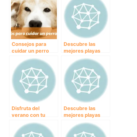
Consejos para
Descubre las
cuidar un perro
mejores playas
mayor
caninas de España
para disfrutar con
tu mejor amigo
peludo.
Disfruta del
Descubre las
verano con tu
mejores playas
mejor amigo de
para llevar a tu
cuatro patas: las
perro en Alicante
mejores playas