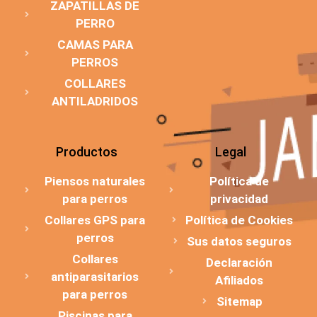
ZAPATILLAS DE
PERRO
CAMAS PARA
PERROS
COLLARES
ANTILADRIDOS
Productos
Legal
Piensos naturales
Política de
para perros
privacidad
Collares GPS para
Política de Cookies
perros
Sus datos seguros
Collares
Declaración
antiparasitarios
Afiliados
para perros
Sitemap
Piscinas para