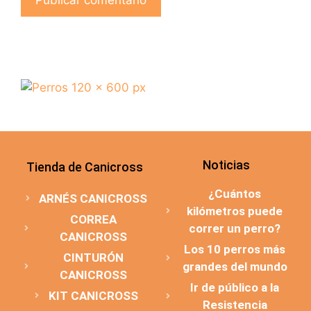
Noticias
Tienda de Canicross
¿Cuántos
ARNÉS CANICROSS
kilómetros puede
CORREA
correr un perro?
CANICROSS
Los 10 perros más
CINTURÓN
grandes del mundo
CANICROSS
Ir de público a la
KIT CANICROSS
Resistencia