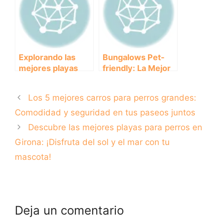
para perros en
Valencia
Explorando las
Bungalows Pet-
mejores playas
friendly: La Mejor
para perros en
Opción Para Viajar
Barcelona:
Con Tu Perro
Los 5 mejores carros para perros grandes:
Diversión y
relajación para tu
Comodidad y seguridad en tus paseos juntos
peludo amigo.
Descubre las mejores playas para perros en
Girona: ¡Disfruta del sol y el mar con tu
mascota!
Deja un comentario