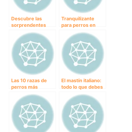
Descubre las
Tranquilizante
sorprendentes
para perros en
características del
celo: cómo calmar
Border Collie, el
a tu mascota
perro más
durante el periodo
inteligente de
de heat
todos.
Las 10 razas de
El mastín italiano:
perros más
todo lo que debes
peligrosas: lo que
saber sobre esta
necesitas saber
noble raza
para mantener a tu
familia segura