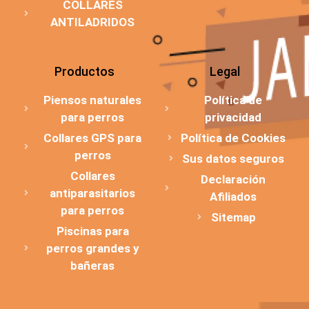
COLLARES
ANTILADRIDOS
Productos
Legal
Piensos naturales
Política de
para perros
privacidad
Collares GPS para
Política de Cookies
perros
Sus datos seguros
Collares
Declaración
antiparasitarios
Afiliados
para perros
Sitemap
Piscinas para
perros grandes y
bañeras