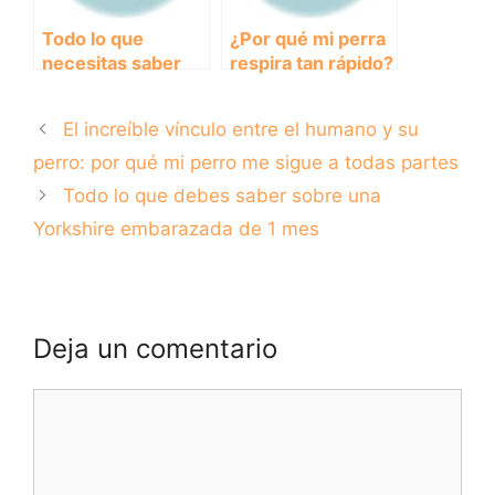
Todo lo que
¿Por qué mi perra
necesitas saber
respira tan rápido?
sobre las rampas
Causas y
para perros: ¿Por
soluciones
El increíble vínculo entre el humano y su
qué son
importantes y
perro: por qué mi perro me sigue a todas partes
cómo elegir la
Todo lo que debes saber sobre una
mejor?
Yorkshire embarazada de 1 mes
Deja un comentario