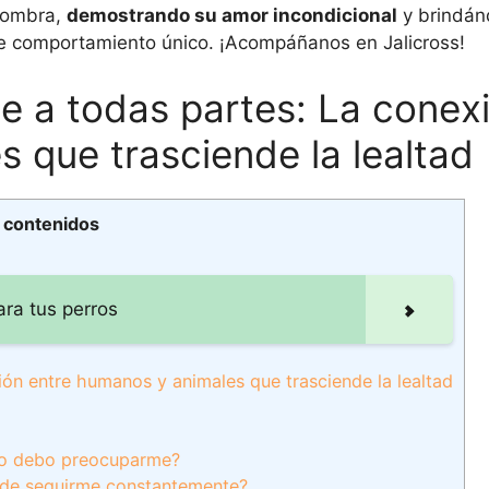
 sombra,
demostrando su amor incondicional
y brindán
te comportamiento único. ¡Acompáñanos en Jalicross!
e a todas partes: La conex
 que trasciende la lealtad
e contenidos
ara tus perros
ión entre humanos y animales que trasciende la lealtad
s o debo preocuparme?
 de seguirme constantemente?