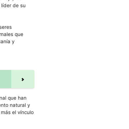
líder de su
seres
imales que
canía y
onal que han
nto natural y
 más el vínculo