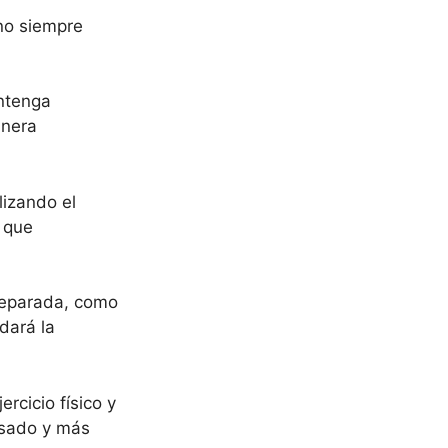
 no siempre
antenga
anera
lizando el
z que
 separada, como
dará la
ercicio físico y
nsado y más