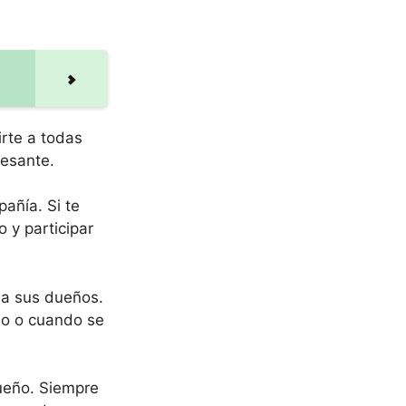
irte a todas
resante.
añía. Si te
 y participar
 a sus dueños.
oso o cuando se
dueño. Siempre