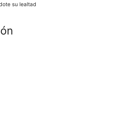
dote su lealtad
ión