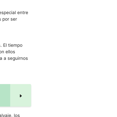
especial entre
s por ser
. El tiempo
on ellos
sa a seguirnos
lvaje, los