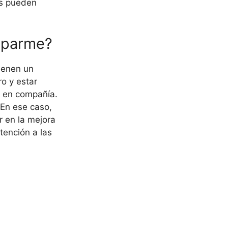
os pueden
cuparme?
ienen un
o y estar
r en compañía.
En ese caso,
r en la mejora
tención a las