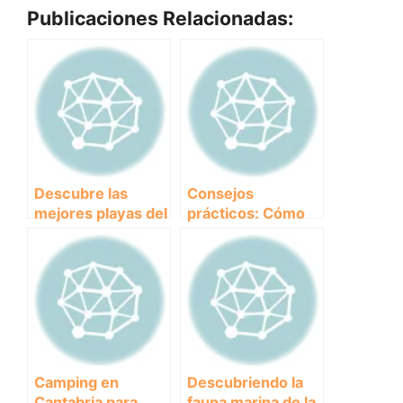
Publicaciones Relacionadas:
Descubre las
Consejos
mejores playas del
prácticos: Cómo
País Vasco para
tranquilizar a un
disfrutar con tu
cachorro en casa
perro
Camping en
Descubriendo la
Cantabria para
fauna marina de la