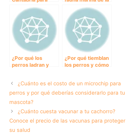
disfrutar con tu
playa de Alboraya:
perro: La
una experiencia
naturaleza a tus
única en el
pies
Mediterráneo
¿Por qué los
¿Por qué tiemblan
perros ladran y
los perros y cómo
cómo controlar su
puedes ayudarlos?
comportamiento?
¿Cuánto es el costo de un microchip para
perros y por qué deberías considerarlo para tu
mascota?
¿Cuánto cuesta vacunar a tu cachorro?
Conoce el precio de las vacunas para proteger
su salud