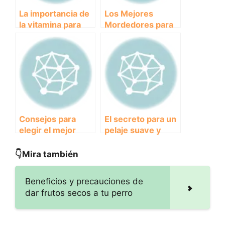
La importancia de
Los Mejores
la vitamina para
Mordedores para
perros: beneficios
Perros: ¿Cuál es el
y fuentes
adecuado para tu
recomendadas
mascota?
Consejos para
El secreto para un
elegir el mejor
pelaje suave y
remolque para
saludable:
perros en bicicleta
descubre los
👇Mira también
beneficios del
acondicionador
Beneficios y precauciones de
para perros
dar frutos secos a tu perro