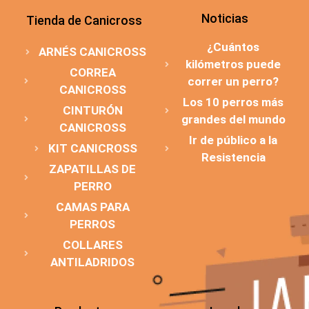
Noticias
Tienda de Canicross
¿Cuántos
ARNÉS CANICROSS
kilómetros puede
CORREA
correr un perro?
CANICROSS
Los 10 perros más
CINTURÓN
grandes del mundo
CANICROSS
Ir de público a la
KIT CANICROSS
Resistencia
ZAPATILLAS DE
PERRO
CAMAS PARA
PERROS
COLLARES
ANTILADRIDOS