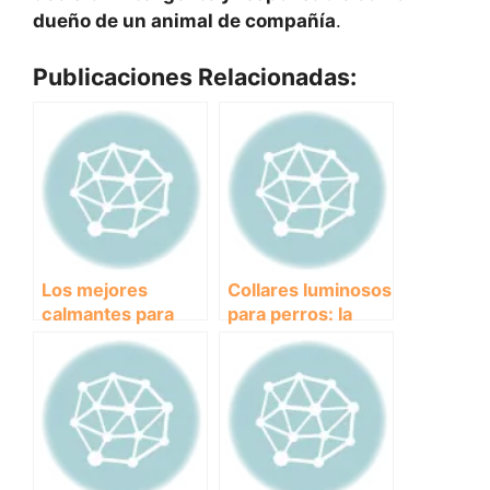
dueño de un animal de compañía
.
Publicaciones Relacionadas:
Los mejores
Collares luminosos
calmantes para
para perros: la
perros: alivio
solución para
seguro y efectivo
paseos nocturnos
para su ansiedad y
más seguros.
estrés