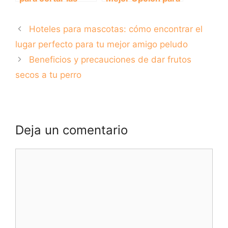
uñas de tu perro:
tu Mascota?
consejos y trucos
Descubre las
Hoteles para mascotas: cómo encontrar el
Opiniones de los
Usuarios
lugar perfecto para tu mejor amigo peludo
Beneficios y precauciones de dar frutos
secos a tu perro
Deja un comentario