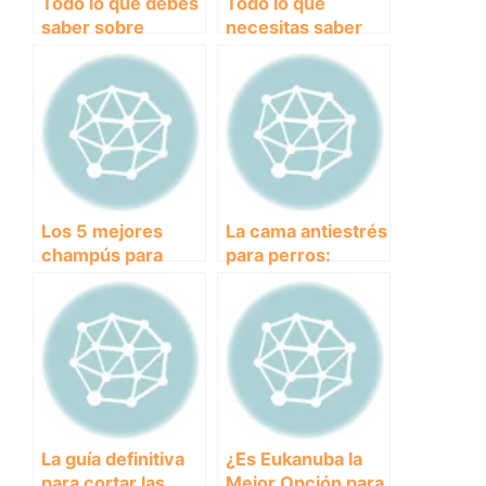
Todo lo que debes
Todo lo que
saber sobre
necesitas saber
collares
sobre
antiparasitarios
desparasitantes
para proteger a tu
internos para tus
perro
perros
Los 5 mejores
La cama antiestrés
champús para
para perros:
perros: cuál es el
mayor comodidad
ideal para la salud
y relajación para tu
de tu mascota
mascota.
La guía definitiva
¿Es Eukanuba la
para cortar las
Mejor Opción para