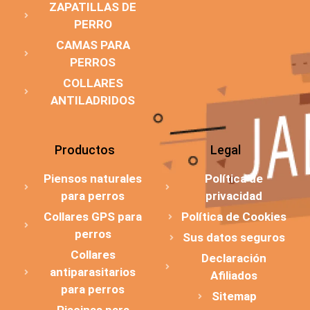
ZAPATILLAS DE
PERRO
CAMAS PARA
PERROS
COLLARES
ANTILADRIDOS
Productos
Legal
Piensos naturales
Política de
para perros
privacidad
Collares GPS para
Política de Cookies
perros
Sus datos seguros
Collares
Declaración
antiparasitarios
Afiliados
para perros
Sitemap