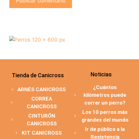
Noticias
Tienda de Canicross
¿Cuántos
ARNÉS CANICROSS
kilómetros puede
CORREA
correr un perro?
CANICROSS
Los 10 perros más
CINTURÓN
grandes del mundo
CANICROSS
Ir de público a la
KIT CANICROSS
Resistencia