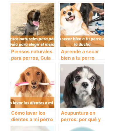
Piensos naturales
Aprende a secar
para perros, Guía
bien a tu perro
para elegir el
después de la
mejor
ducha
Cómo lavar los
Acupuntura en
dientes a mi perro
perros: por qué y
cuándo hacerla