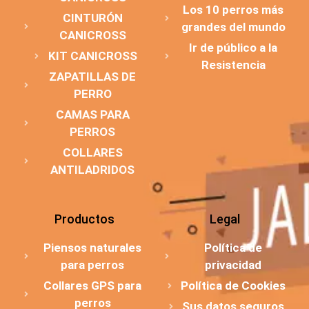
Los 10 perros más
CINTURÓN
grandes del mundo
CANICROSS
Ir de público a la
KIT CANICROSS
Resistencia
ZAPATILLAS DE
PERRO
CAMAS PARA
PERROS
COLLARES
ANTILADRIDOS
Productos
Legal
Piensos naturales
Política de
para perros
privacidad
Collares GPS para
Política de Cookies
perros
Sus datos seguros