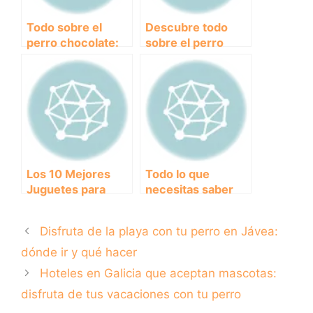
Todo sobre el
Descubre todo
perro chocolate:
sobre el perro
características,
braco:
cuidados y
características,
curiosidades
cuidados y
curiosidades.
Los 10 Mejores
Todo lo que
Juguetes para
necesitas saber
Cachorros:
sobre el adorable
¡Diversión sin
Shih Tzu cachorro:
Disfruta de la playa con tu perro en Jávea:
Límites!
cuidados y
consejos
dónde ir y qué hacer
Hoteles en Galicia que aceptan mascotas:
disfruta de tus vacaciones con tu perro