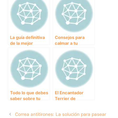
Perro en la Costa
impresionante
raza de perros
La guía definitiva
Consejos para
de la mejor
calmar a tu
alimentación para
cachorro cuando
cachorros
llora por la noche
Todo lo que debes
El Encantador
saber sobre tu
Terrier de
pastor alemán de
Norwich: Conoce
4 meses: consejos
Todo Sobre Esta
Correa antitirones: La solución para pasear
y cuidados
Raza de Perro.