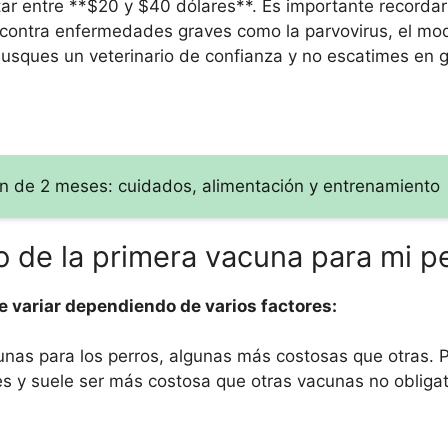
tar entre **$20 y $40 dólares**. Es importante recordar
 contra enfermedades graves como la parvovirus, el moqu
 busques un veterinario de confianza y no escatimes en
n de 2 meses: cuidados, alimentación y entrenamiento
o de la primera vacuna para mi p
e variar dependiendo de varios factores:
unas para los perros, algunas más costosas que otras. P
es y suele ser más costosa que otras vacunas no obligat