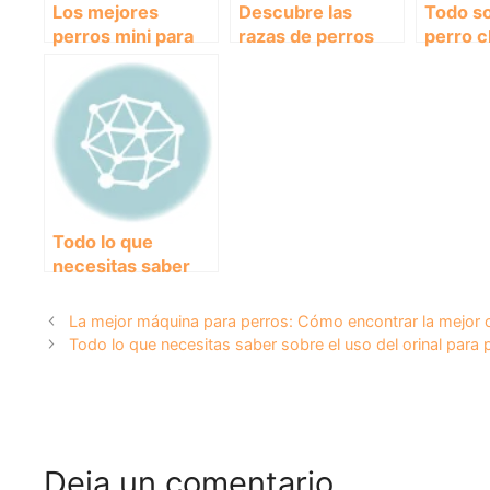
Los mejores
Descubre las
Todo so
perros mini para
razas de perros
perro c
tener como
pequeños ideales
caracte
mascota en casa
para tu hogar
cuidad
curiosi
Todo lo que
necesitas saber
sobre el adorable
Shih Tzu cachorro:
La mejor máquina para perros: Cómo encontrar la mejor 
cuidados y
Todo lo que necesitas saber sobre el uso del orinal para 
consejos
Deja un comentario