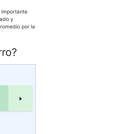
 importante
dado y
promedio por la
rro?