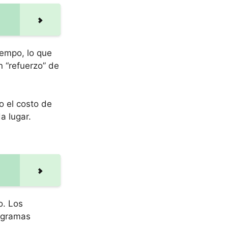
iempo, lo que
n “refuerzo” de
o el costo de
a lugar.
o. Los
rogramas