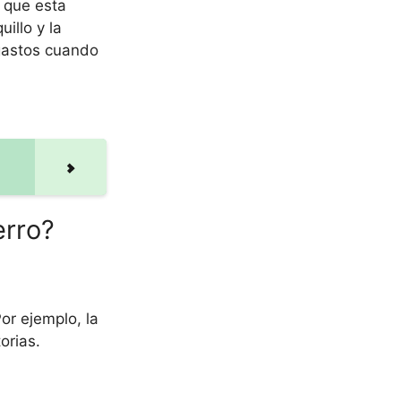
 que esta
illo y la
 gastos cuando
erro?
or ejemplo, la
orias.