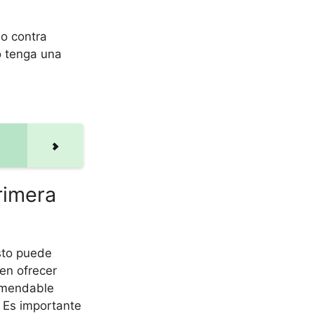
o contra
o tenga una
rimera
to puede
len ofrecer
comendable
. Es importante