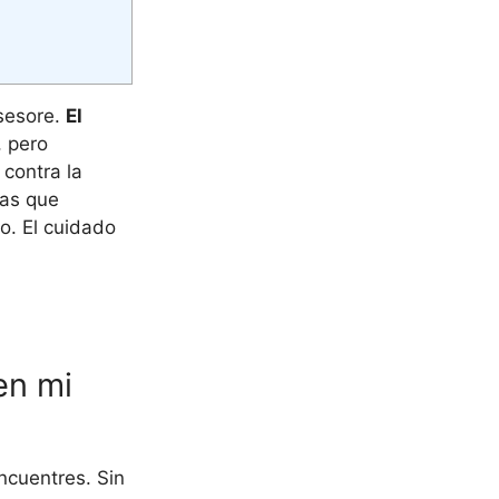
asesore.
El
, pero
contra la
nas que
o. El cuidado
en mi
ncuentres. Sin