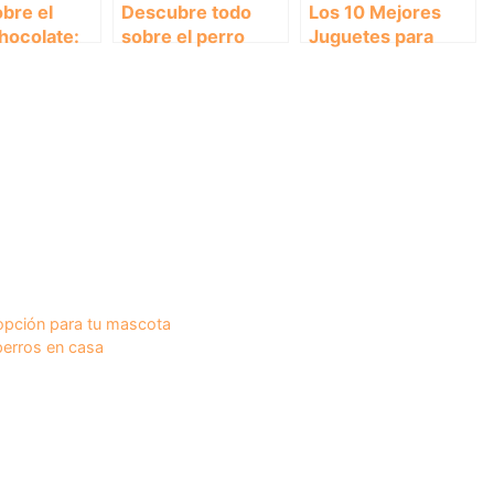
bre el
Descubre todo
Los 10 Mejores
hocolate:
sobre el perro
Juguetes para
rísticas,
braco:
Cachorros:
os y
características,
¡Diversión sin
dades
cuidados y
Límites!
curiosidades.
opción para tu mascota
perros en casa