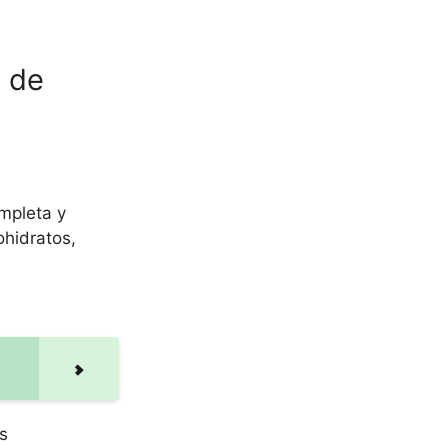
s de
ompleta y
ohidratos,
s