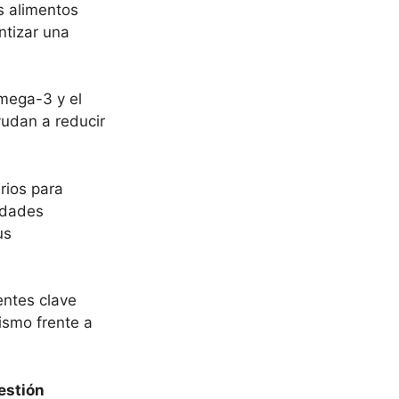
s alimentos
ntizar una
omega-3 y el
yudan a reducir
rios para
sidades
us
entes clave
ismo frente a
estión