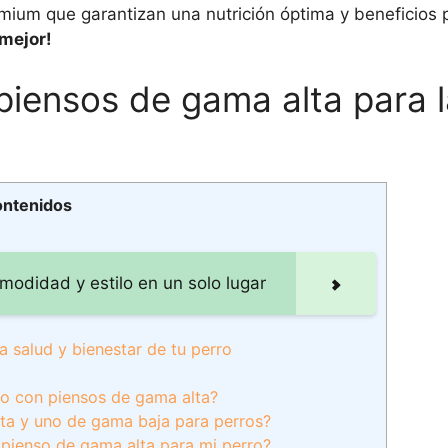
mium que garantizan una nutrición óptima y beneficios 
 mejor!
 piensos de gama alta para l
ontenidos
odidad y estilo en un solo lugar
a salud y bienestar de tu perro
rro con piensos de gama alta?
lta y uno de gama baja para perros?
 pienso de gama alta para mi perro?