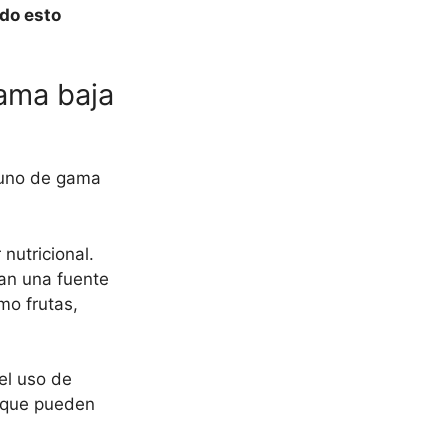
odo esto
gama baja
y uno de gama
nutricional.
an una fuente
mo frutas,
el uso de
s que pueden