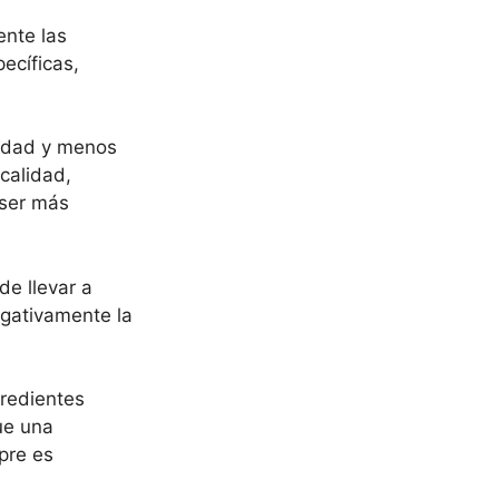
ente las
ecíficas,
lidad y menos
calidad,
 ser más
e llevar a
egativamente la
gredientes
que una
pre es