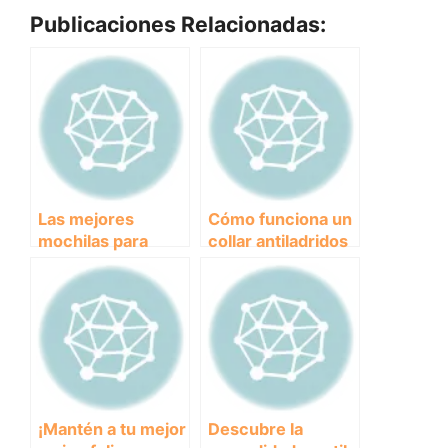
Publicaciones Relacionadas:
Las mejores
Cómo funciona un
mochilas para
collar antiladridos
perros pequeños:
para perros y cuál
Cómo llevar a tu
es el mejor en el
compañero de
mercado
aventuras
cómodamente y
con estilo
¡Mantén a tu mejor
Descubre la