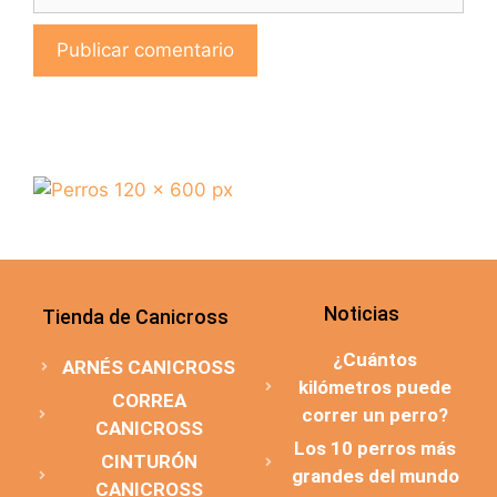
Noticias
Tienda de Canicross
¿Cuántos
ARNÉS CANICROSS
kilómetros puede
CORREA
correr un perro?
CANICROSS
Los 10 perros más
CINTURÓN
grandes del mundo
CANICROSS