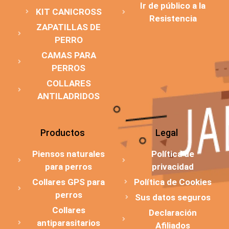
Ir de público a la
KIT CANICROSS
Resistencia
ZAPATILLAS DE
PERRO
CAMAS PARA
PERROS
COLLARES
ANTILADRIDOS
Productos
Legal
Piensos naturales
Política de
para perros
privacidad
Collares GPS para
Política de Cookies
perros
Sus datos seguros
Collares
Declaración
antiparasitarios
Afiliados