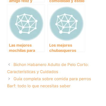
amigo feliz y
comodidad y estilo
fresco! Descubre
de las bandoleras
cómo conseguir la
para perros: la
cama fresca
solución perfecta
perfecta para tu
para pasear con tu
perro
mejor amigo
Las mejores
Los mejores
mochilas para
chubasqueros
llevar a tu perro
para mantener a tu
pequeño contigo
perro seco y feliz
Bichon Habanero Adulto de Pelo Corto:
en todas tus
bajo la lluvia
aventuras
Características y Cuidados
Guía completa sobre comida para perros
Barf: todo lo que necesitas saber