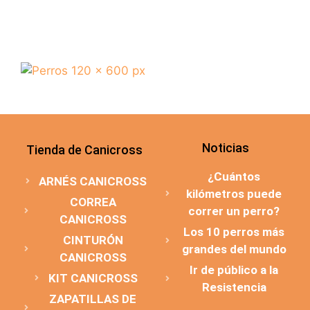
Noticias
Tienda de Canicross
¿Cuántos
ARNÉS CANICROSS
kilómetros puede
CORREA
correr un perro?
CANICROSS
Los 10 perros más
CINTURÓN
grandes del mundo
CANICROSS
Ir de público a la
KIT CANICROSS
Resistencia
ZAPATILLAS DE