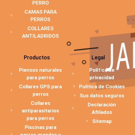
PERRO
CAMAS PARA
PERROS
COLLARES
ANTILADRIDOS
Productos
Legal
Piensos naturales
Política de
para perros
privacidad
Collares GPS para
Política de Cookies
perros
Sus datos seguros
Collares
Declaración
antiparasitarios
Afiliados
para perros
Sitemap
Piscinas para
perros grandes y