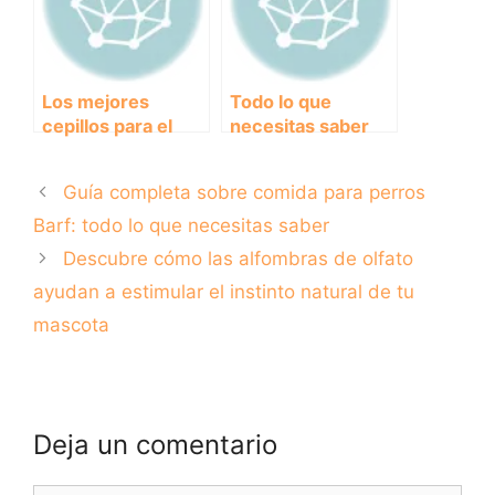
Los mejores
Todo lo que
cepillos para el
necesitas saber
pelo de tu perro:
sobre las jaulas
¡Dale a tu mascota
para perros
Guía completa sobre comida para perros
un pelaje brillante
plegables:
y saludable!
comodidad y
Barf: todo lo que necesitas saber
seguridad en un
Descubre cómo las alfombras de olfato
solo producto
ayudan a estimular el instinto natural de tu
mascota
Deja un comentario