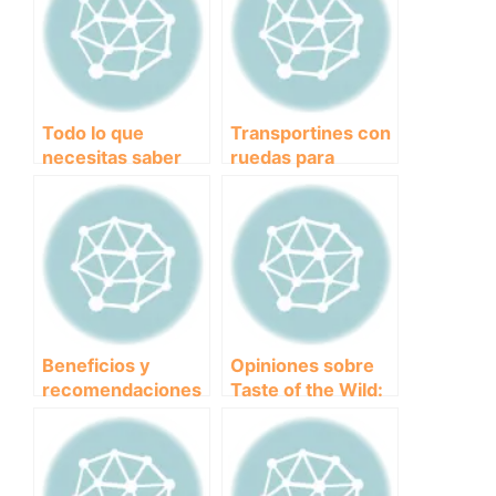
Todo lo que
Transportines con
necesitas saber
ruedas para
sobre el precio de
perros: movilidad
la vacuna
y comodidad en
pentavalente para
tus viajes juntos
perros
Beneficios y
Opiniones sobre
recomendaciones
Taste of the Wild:
del pienso de
Descubre el Sabor
salmón para la
Salvaje que Amas
salud de tu perro