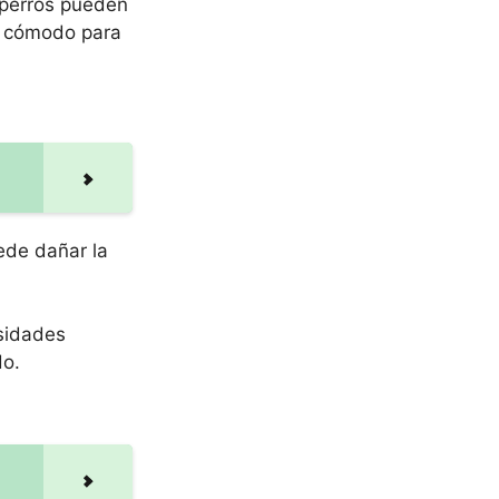
 perros pueden
ea cómodo para
ede dañar la
esidades
do.