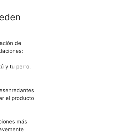
ueden
uación de
daciones:
ú y tu perro.
desenredantes
ar el producto
cciones más
suavemente