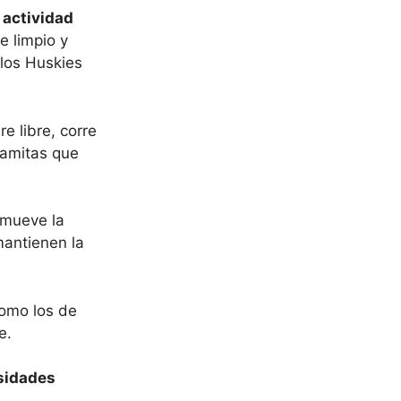
 actividad
e limpio y
los Huskies
e libre, corre
ramitas que
omueve la
mantienen la
como los de
e.
esidades