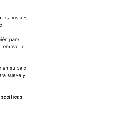
 los huskies.
o.
bién para
a remover el
 en su pelo.
era suave y
pecíficas