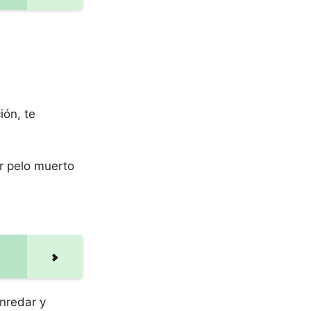
ión, te
ar pelo muerto
enredar y