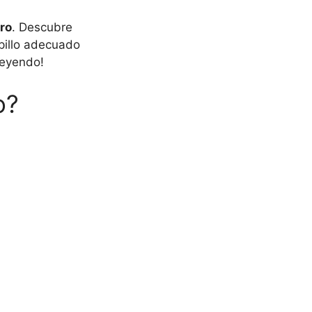
rro
. Descubre
pillo adecuado
leyendo!
o?