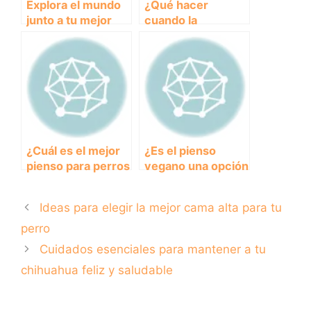
Explora el mundo
¿Qué hacer
junto a tu mejor
cuando la
amigo: Descubre
almohadilla de tu
todo sobre las
perro se seca?
mochilas para
Cuidados
perro
esenciales para
mantener sus
patas sanas
¿Cuál es el mejor
¿Es el pienso
pienso para perros
vegano una opción
en relación
saludable para la
calidad-precio?
alimentación de
Ideas para elegir la mejor cama alta para tu
perros?
perro
Cuidados esenciales para mantener a tu
chihuahua feliz y saludable