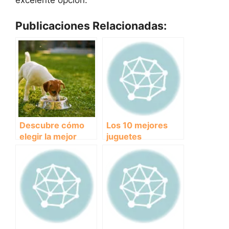
Publicaciones Relacionadas:
Descubre cómo
Los 10 mejores
elegir la mejor
juguetes
golosina para
indestructibles
perros
para perros que
durarán años.