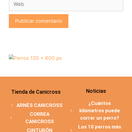
Noticias
Tienda de Canicross
¿Cuántos
ARNÉS CANICROSS
kilómetros puede
CORREA
correr un perro?
CANICROSS
Los 10 perros más
CINTURÓN