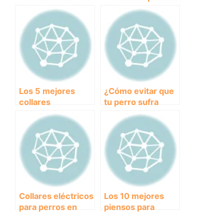
para perros: guía
para perros
completa para
españolas: calidad
asegurar una
y sabor
alimentación
garantizados.
saludable
Los 5 mejores
¿Cómo evitar que
collares
tu perro sufra
antiparasitarios
calambres con el
para perros en el
collar adecuado?
2020: encuentra
el más efectivo y
seguro para
proteger a tu
mascota.
Collares eléctricos
Los 10 mejores
para perros en
piensos para
Amazon: ¿Una
perros que