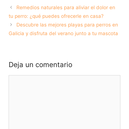
opción efectiva o
garantizan su
Remedios naturales para aliviar el dolor en
cruel?
nutrición y salud
tu perro: ¿qué puedes ofrecerle en casa?
Descubre las mejores playas para perros en
Galicia y disfruta del verano junto a tu mascota
Deja un comentario