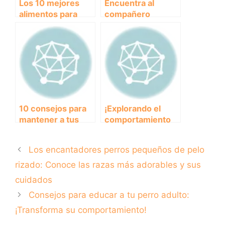
Los 10 mejores
Encuentra al
alimentos para
compañero
perros: una guía
perfecto: El mejor
completa para una
perro para
alimentación
convivir con niños
saludable
10 consejos para
¡Explorando el
mantener a tus
comportamiento
perros relajados
canino! ¿Por qué
en casa
mi perro come
Los encantadores perros pequeños de pelo
caca?
rizado: Conoce las razas más adorables y sus
cuidados
Consejos para educar a tu perro adulto:
¡Transforma su comportamiento!