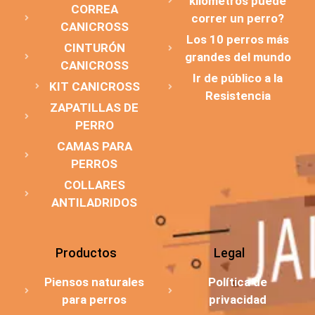
kilómetros puede
CORREA
correr un perro?
CANICROSS
Los 10 perros más
CINTURÓN
grandes del mundo
CANICROSS
Ir de público a la
KIT CANICROSS
Resistencia
ZAPATILLAS DE
PERRO
CAMAS PARA
PERROS
COLLARES
ANTILADRIDOS
Productos
Legal
Piensos naturales
Política de
para perros
privacidad