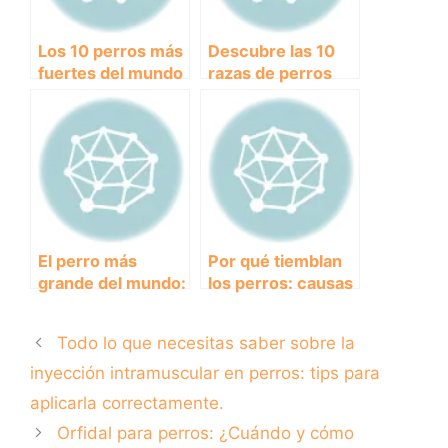
Los 10 perros más
Descubre las 10
fuertes del mundo
razas de perros
que te dejarán
más raras y
impresionado
exóticas del
mundo
El perro más
Por qué tiemblan
grande del mundo:
los perros: causas
datos curiosos y
y soluciones.
características
Todo lo que necesitas saber sobre la
impresionantes
inyección intramuscular en perros: tips para
aplicarla correctamente.
Orfidal para perros: ¿Cuándo y cómo