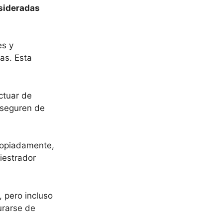
nsideradas
es y
as. Esta
ctuar de
aseguren de
ropiadamente,
iestrador
, pero incluso
urarse de