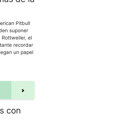
rican Pitbull
eden suponer
Rottweiler, el
rtante recordar
juegan un papel
s con