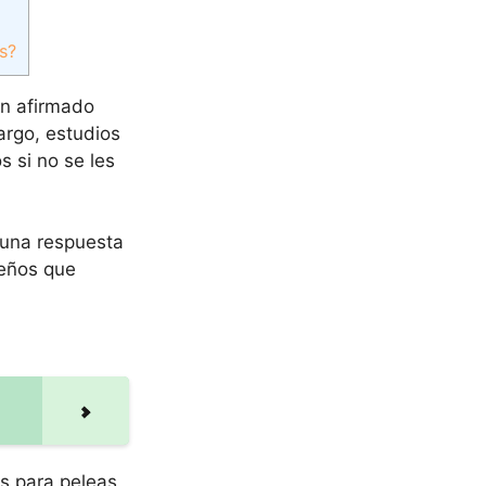
s?
an afirmado
argo, estudios
 si no se les
 una respuesta
ueños que
as para peleas