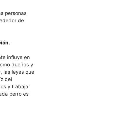
as personas
rededor de
ción.
te influye en
 como dueños y
, las leyes que
íz del
os y trabajar
ada perro es