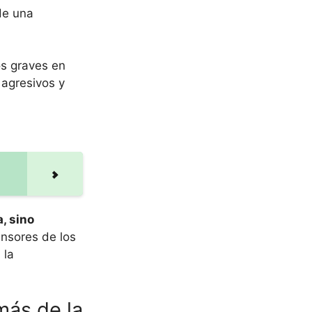
de una
os graves en
agresivos y
, sino
ensores de los
 la
más de la