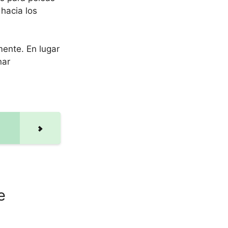
 hacia los
mente. En lugar
nar
e