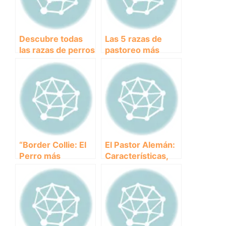
Descubre todas
Las 5 razas de
las razas de perros
pastoreo más
pastor en este
populares en el
completo artículo
mundo de los
perros:
¡Descúbrelas aquí!
“Border Collie: El
El Pastor Alemán:
Perro más
Características,
Inteligente y
Cuidados y
Versátil”
Curiosidades de
esta Noble Raza
Canina