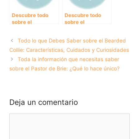
Descubre todo
Descubre todo
sobre el
sobre el
encantador Collie
encantador Perro
Barbudo:
de Canaán:
Todo lo que Debes Saber sobre el Bearded
Características,
historia,
cuidados y
características y
Collie: Características, Cuidados y Curiosidades
curiosidades
cuidados
Toda la información que necesitas saber
sobre el Pastor de Brie: ¿Qué lo hace único?
Deja un comentario