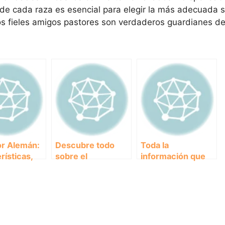
 de cada raza es esencial para elegir la más adecuada 
s fieles amigos pastores son verdaderos guardianes d
or Alemán:
Descubre todo
Toda la
rísticas,
sobre el
información que
os y
encantador Collie
necesitas saber
dades de
Barbudo:
sobre el Pastor de
ble Raza
Características,
Brie: ¿Qué lo hace
cuidados y
único?
curiosidades