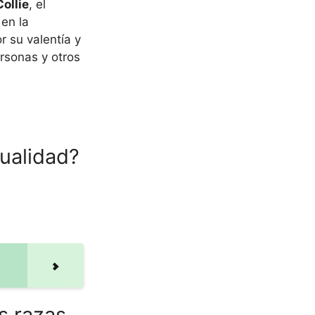
ollie
, el
 en la
r su valentía y
ersonas y otros
tualidad?
s razas