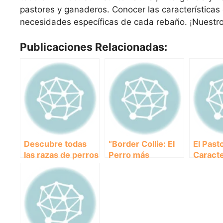
pastores y ganaderos. Conocer las características
necesidades específicas de cada rebaño. ¡Nuestro
Publicaciones Relacionadas:
Descubre todas
“Border Collie: El
El Past
las razas de perros
Perro más
Caracte
pastor en este
Inteligente y
Cuidad
completo artículo
Versátil”
Curiosi
esta No
Canina