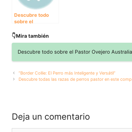
Descubre todo
sobre el
encantador Perro
de Canaán:
👇Mira también
historia,
características y
Descubre todo sobre el Pastor Ovejero Australia
cuidados
“Border Collie: El Perro más Inteligente y Versátil”
Descubre todas las razas de perros pastor en este compl
Deja un comentario