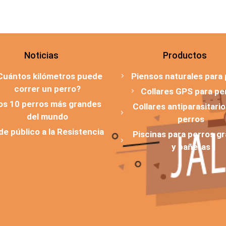
Noticias
Productos
Cuántos kilómetros puede
Piensos naturales para
correr un perro?
Collares GPS para pe
os 10 perros más grandes
Collares antiparasitari
del mundo
perros
 de público a la Resistencia
Piscinas para perros g
y bañeras