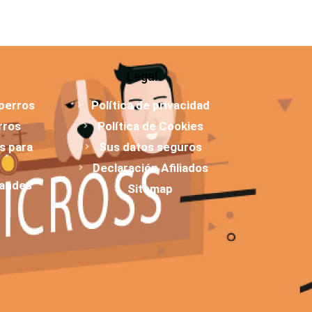
Legal
 perros
Política de privacidad
rros
Política de Cookies
os para
Sus datos seguros
Declaración Afiliados
randes
Sitemap