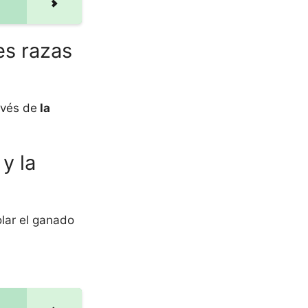
es razas
avés de
la
y la
olar el ganado