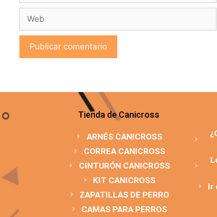
Tienda de Canicross
¿
ARNÉS CANICROSS
CORREA CANICROSS
L
CINTURÓN CANICROSS
KIT CANICROSS
Ir
ZAPATILLAS DE PERRO
CAMAS PARA PERROS