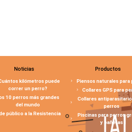
Noticias
Productos
Cuántos kilómetros puede
Piensos naturales para
correr un perro?
Collares GPS para pe
os 10 perros más grandes
Collares antiparasitari
del mundo
perros
 de público a la Resistencia
Piscinas para perros g
y bañeras