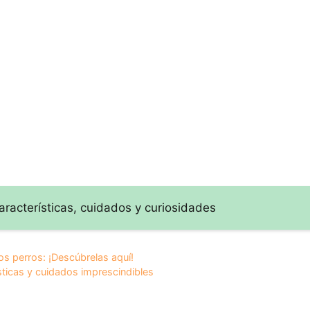
os y
encantador Collie
necesitas saber
dades de
Barbudo:
sobre el Pastor de
ble Raza
Características,
Brie: ¿Qué lo hace
cuidados y
único?
curiosidades
aracterísticas, cuidados y curiosidades
s perros: ¡Descúbrelas aquí!
sticas y cuidados imprescindibles