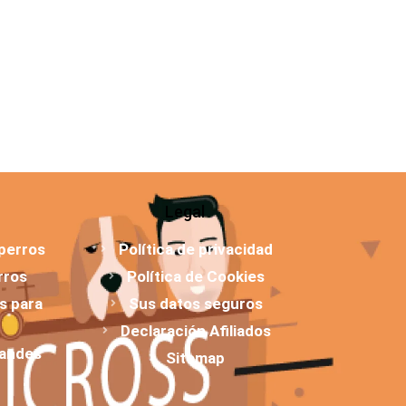
Legal
 perros
Política de privacidad
rros
Política de Cookies
os para
Sus datos seguros
Declaración Afiliados
randes
Sitemap