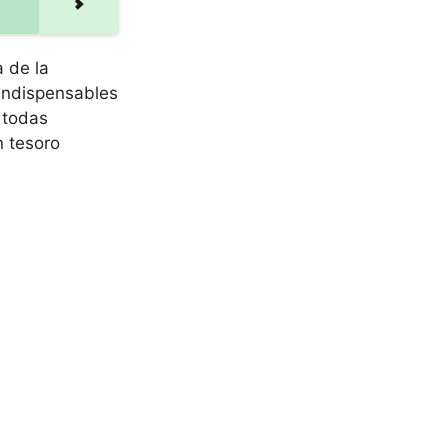
a de la
 indispensables
 todas
 tesoro