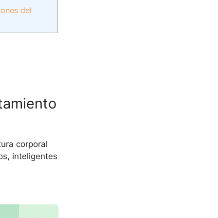
iones del
rtamiento
ura corporal
s, inteligentes