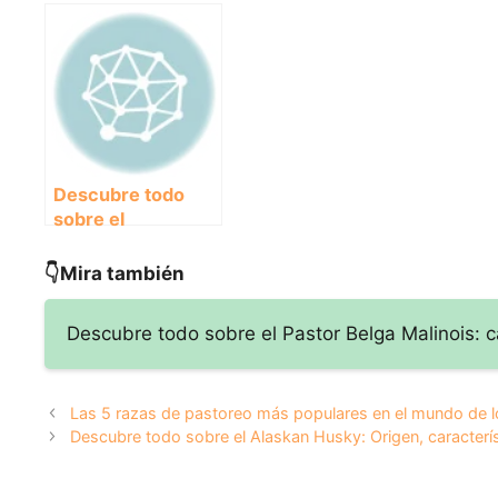
populares en el
Inteligente y
Cuidad
mundo de los
Versátil”
Curiosi
perros:
esta No
¡Descúbrelas aquí!
Canina
Descubre todo
sobre el
encantador Perro
de Canaán:
👇Mira también
historia,
características y
Descubre todo sobre el Pastor Belga Malinois: c
cuidados
Las 5 razas de pastoreo más populares en el mundo de lo
Descubre todo sobre el Alaskan Husky: Origen, caracterí