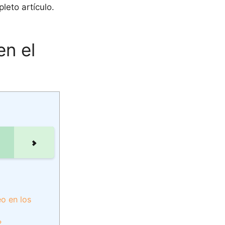
leto artículo.
en el
eo en los
?