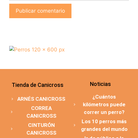
Noticias
Tienda de Canicross
¿Cuántos
ARNÉS CANICROSS
kilómetros puede
CORREA
correr un perro?
CANICROSS
Los 10 perros más
CINTURÓN
grandes del mundo
CANICROSS