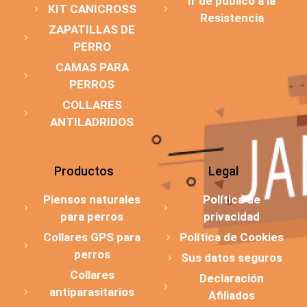
Ir de público a la
KIT CANICROSS
Resistencia
ZAPATILLAS DE
PERRO
CAMAS PARA
PERROS
COLLARES
ANTILADRIDOS
Productos
Legal
Piensos naturales
Política de
para perros
privacidad
Collares GPS para
Política de Cookies
perros
Sus datos seguros
Collares
Declaración
antiparasitarios
Afiliados