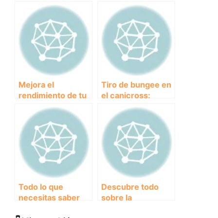
línea la mejor línea
mejor línea de tiro
de tiro para
para practicar
canicross
canicross
Mejora el
Tiro de bungee en
rendimiento de tu
el canicross:
perro con una
¡Potencia la
línea de tiro
energía de tu
ajustable para
perro en cada
canicross
carrera!
Todo lo que
Descubre todo
necesitas saber
sobre la
sobre las líneas de
importancia de