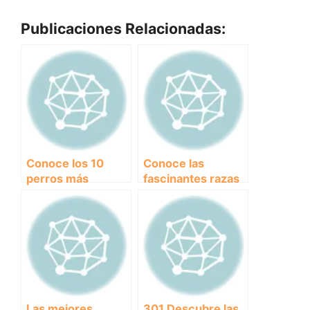
Publicaciones Relacionadas:
Conoce los 10
Conoce las
perros más
fascinantes razas
peligrosos del
de perro lobo y
mundo y la
descubre su lejano
importancia de su
parentesco con
socialización
los lobos salvajes
Las mejores
301 Descubre las