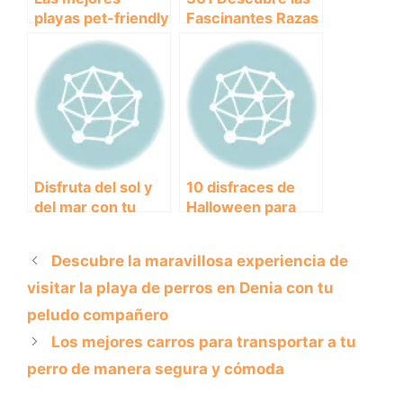
playas pet-friendly
Fascinantes Razas
para disfrutar con
de Perros Lobos
tu perro
que te
Sorprenderán
Disfruta del sol y
10 disfraces de
del mar con tu
Halloween para
peludo en la playa
perros que
de perros en
sorprenderán a
Descubre la maravillosa experiencia de
Murcia
todos
visitar la playa de perros en Denia con tu
peludo compañero
Los mejores carros para transportar a tu
perro de manera segura y cómoda