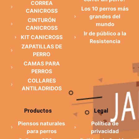
CORREA
Los 10 perros más
CANICROSS
grandes del
CINTURÓN
mundo
CANICROSS
Ir de público a la
KIT CANICROSS
Resistencia
ZAPATILLAS DE
PERRO
CAMAS PARA
PERROS
COLLARES
ANTILADRIDOS
Productos
Legal
Piensos naturales
Política de
para perros
privacidad