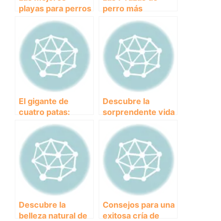
playas para perros
perro más
en Asturias:
costosas del
disfruta del verano
mundo
con tu mascota.
El gigante de
Descubre la
cuatro patas:
sorprendente vida
Descubre al perro
de la playa de la
más grande del
rana: un
mundo
ecosistema único
Descubre la
Consejos para una
belleza natural de
exitosa cría de