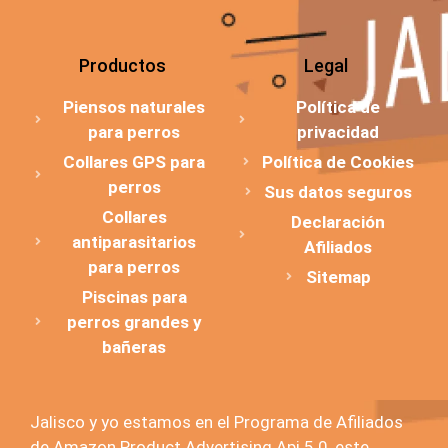
Productos
Legal
Piensos naturales
Política de
para perros
privacidad
Collares GPS para
Política de Cookies
perros
Sus datos seguros
Collares
Declaración
antiparasitarios
Afiliados
para perros
Sitemap
Piscinas para
perros grandes y
bañeras
Jalisco y yo estamos en el Programa de Afiliados
de Amazon Product Advertising Api 5.0, este