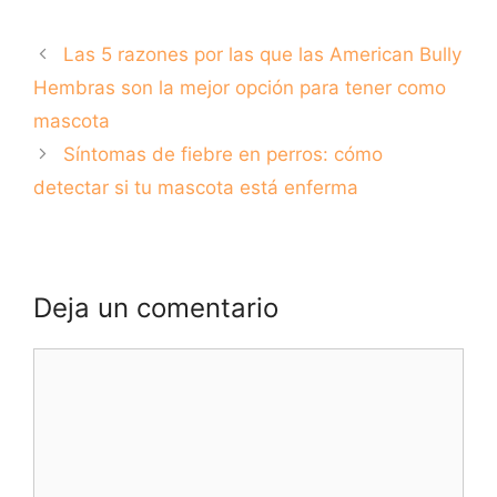
la playa Masnou:
American Bully:
arena dorada,
todo lo que
Las 5 razones por las que las American Bully
aguas cristalinas y
necesitas saber
paisajes
Hembras son la mejor opción para tener como
espectaculares
mascota
Síntomas de fiebre en perros: cómo
detectar si tu mascota está enferma
Deja un comentario