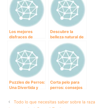
curiosidades.
Los mejores
Descubre la
disfraces de
belleza natural de
Halloween para tu
la playa La Rubina:
perro: Ideas
un paraíso en la
creativas y
Costa Brava
divertidas
Puzzles de Perros:
Corta pelo para
Una Divertida y
perros: consejos
Educativa Forma
para hacerlo como
de Entretener a tu
un profesional
Todo lo que necesitas saber sobre la raza
Mascota