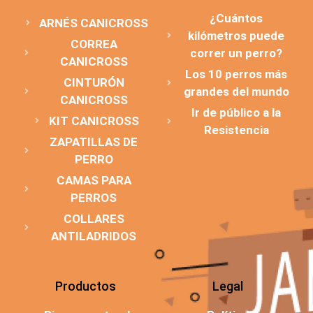
¿Cuántos
ARNÉS CANICROSS
kilómetros puede
CORREA
correr un perro?
CANICROSS
Los 10 perros más
CINTURÓN
grandes del mundo
CANICROSS
Ir de público a la
KIT CANICROSS
Resistencia
ZAPATILLAS DE
PERRO
CAMAS PARA
PERROS
COLLARES
ANTILADRIDOS
Productos
Legal