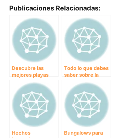
Publicaciones Relacionadas:
Descubre las
Todo lo que debes
mejores playas
saber sobre la
para llevar a tu
historia y
perro en Alicante
características del
Pitbull, una raza de
perro
incomprendida
Hechos
Bungalows para