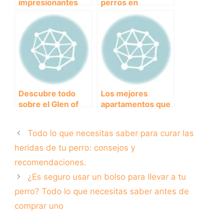
impresionantes
perros en
sobre la fuerza del
Cataluña:
Pitbull
¡Vacaciones juntos
sin
preocupaciones!
Descubre todo
Los mejores
sobre el Glen of
apartamentos que
Imaal Terrier: la
aceptan mascotas:
raza canina
Una guía para
Todo lo que necesitas saber para curar las
irlandesa llena de
encontrar el hogar
energía y carisma.
perfecto para ti y
heridas de tu perro: consejos y
tu peludo amigo
recomendaciones.
¿Es seguro usar un bolso para llevar a tu
perro? Todo lo que necesitas saber antes de
comprar uno