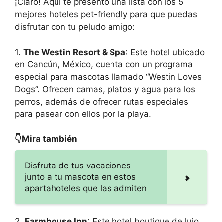
¡Claro! Aquí te presento una lista con los 5
mejores hoteles pet-friendly para que puedas
disfrutar con tu peludo amigo:
1.
The Westin Resort & Spa
: Este hotel ubicado
en Cancún, México, cuenta con un programa
especial para mascotas llamado “Westin Loves
Dogs”. Ofrecen camas, platos y agua para los
perros, además de ofrecer rutas especiales
para pasear con ellos por la playa.
👇Mira también
Disfruta de tus vacaciones
junto a tu mascota en estos
apartahoteles que las admiten
2.
Farmhouse Inn
: Este hotel boutique de lujo