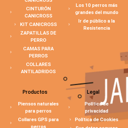
CANICROSS
Los 10 perros más
CINTURÓN
grandes del mundo
CANICROSS
Ir de público a la
KIT CANICROSS
Resistencia
ZAPATILLAS DE
PERRO
CAMAS PARA
PERROS
COLLARES
ANTILADRIDOS
Productos
Legal
Piensos naturales
Política de
para perros
privacidad
Collares GPS para
Política de Cookies
perros