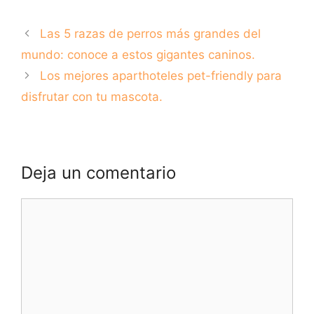
Imaal Terrier: la
aceptan mascotas:
raza canina
Una guía para
Las 5 razas de perros más grandes del
irlandesa llena de
encontrar el hogar
energía y carisma.
perfecto para ti y
mundo: conoce a estos gigantes caninos.
tu peludo amigo
Los mejores aparthoteles pet-friendly para
disfrutar con tu mascota.
Deja un comentario