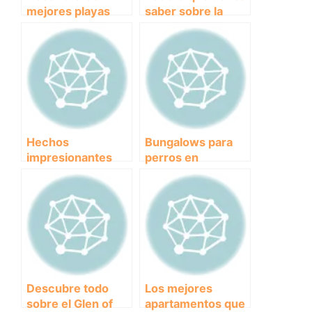
mejores playas
saber sobre la
para llevar a tu
historia y
perro en Alicante
características del
Pitbull, una raza de
perro
incomprendida
Hechos
Bungalows para
impresionantes
perros en
sobre la fuerza del
Cataluña:
Pitbull
¡Vacaciones juntos
sin
preocupaciones!
Descubre todo
Los mejores
sobre el Glen of
apartamentos que