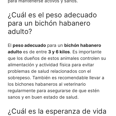
para mantenerse activos y sanos.
¿Cuál es el peso adecuado
para un bichón habanero
adulto?
El
peso adecuado
para un
bichón habanero
adulto
es de entre
3 y 6 kilos
. Es importante
que los dueños de estos animales controlen su
alimentación y actividad física para evitar
problemas de salud relacionados con el
sobrepeso. También es recomendable llevar a
los bichones habaneros al veterinario
regularmente para asegurarse de que estén
sanos y en buen estado de salud.
¿Cuál es la esperanza de vida