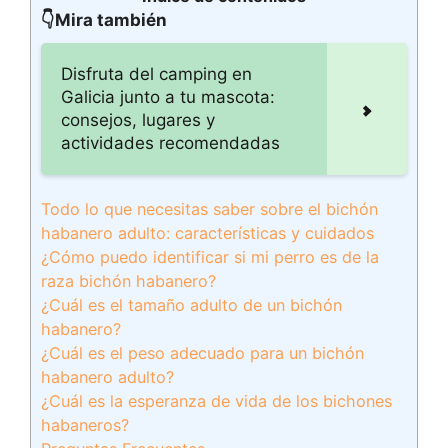
👇Mira también
Disfruta del camping en
Galicia junto a tu mascota:
consejos, lugares y
actividades recomendadas
Todo lo que necesitas saber sobre el bichón
habanero adulto: características y cuidados
¿Cómo puedo identificar si mi perro es de la
raza bichón habanero?
¿Cuál es el tamaño adulto de un bichón
habanero?
¿Cuál es el peso adecuado para un bichón
habanero adulto?
¿Cuál es la esperanza de vida de los bichones
habaneros?