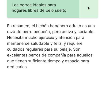
Los perros ideales para
hogares libres de pelo suelto
En resumen, el bichón habanero adulto es una
raza de perro pequeña, pero activa y sociable.
Necesita mucho ejercicio y atención para
mantenerse saludable y feliz, y requiere
cuidados regulares para su pelaje. Son
excelentes perros de compañía para aquellos
que tienen suficiente tiempo y espacio para
dedicarles.