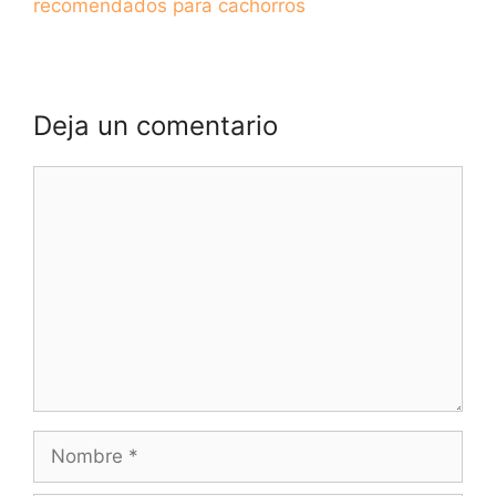
recomendados para cachorros
Deja un comentario