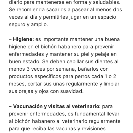
diario para mantenerse en forma y saludables.
Se recomienda sacarlos a pasear al menos dos
veces al día y permitirles jugar en un espacio
seguro y amplio.
–
Higiene:
es importante mantener una buena
higiene en el bichón habanero para prevenir
enfermedades y mantener su piel y pelaje en
buen estado. Se deben cepillar sus dientes al
menos 3 veces por semana, bañarlos con
productos específicos para perros cada 1 o 2
meses, cortar sus uñas regularmente y limpiar
sus orejas y ojos con suavidad.
–
Vacunación y visitas al veterinario:
para
prevenir enfermedades, es fundamental llevar
al bichón habanero al veterinario regularmente
para que reciba las vacunas y revisiones