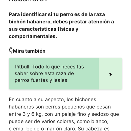
Para identificar si tu perro es de la raza
bichón habanero, debes prestar atención a
sus características físicas y
comportamentales.
👇Mira también
Pitbull: Todo lo que necesitas
saber sobre esta raza de
perros fuertes y leales
En cuanto a su aspecto, los bichones
habaneros son perros pequeños que pesan
entre 3 y 6 kg, con un pelaje fino y sedoso que
puede ser de varios colores, como blanco,
crema, beige o marrón claro. Su cabeza es