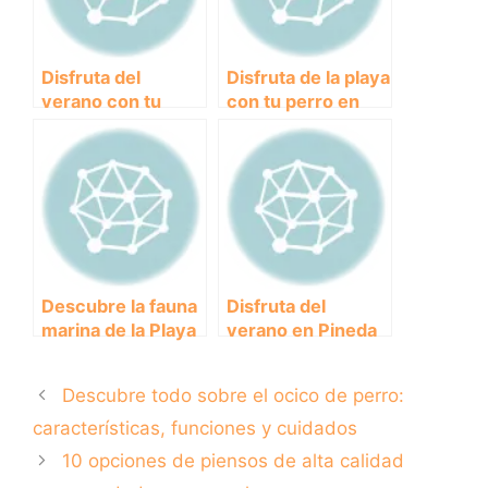
Disfruta del
Disfruta de la playa
verano con tu
con tu perro en
mejor amigo: El
Calpe: una guía
parque acuático
completa para una
para perros de
experiencia canina
Barcelona
inolvidable.
Descubre la fauna
Disfruta del
marina de la Playa
verano en Pineda
do Espiño en O
de Mar: la mejor
Grove
playa pet-friendly
Descubre todo sobre el ocico de perro:
para disfrutar con
tus perros
características, funciones y cuidados
10 opciones de piensos de alta calidad