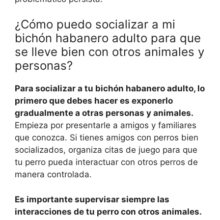
¿Cómo puedo socializar a mi
bichón habanero adulto para que
se lleve bien con otros animales y
personas?
Para socializar a tu bichón habanero adulto, lo
primero que debes hacer es exponerlo
gradualmente a otras personas y animales.
Empieza por presentarle a amigos y familiares
que conozca. Si tienes amigos con perros bien
socializados, organiza citas de juego para que
tu perro pueda interactuar con otros perros de
manera controlada.
Es importante supervisar siempre las
interacciones de tu perro con otros animales.