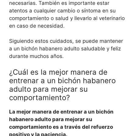
necesarias. También es importante estar
atentos a cualquier cambio o síntoma en su
comportamiento o salud y llevarlo al veterinario
en caso de necesidad.
Siguiendo estos cuidados, se puede mantener
a un bichón habanero adulto saludable y feliz
durante muchos años.
¿Cuál es la mejor manera de
entrenar a un bichón habanero
adulto para mejorar su
comportamiento?
La mejor manera de entrenar a un bichón
habanero adulto para mejorar su
comportamiento es a través del refuerzo
positivo y la paciencia.