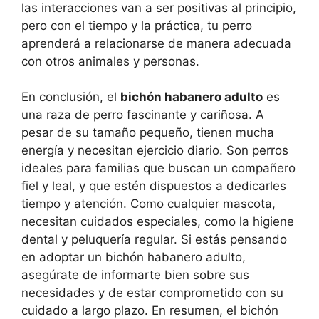
las interacciones van a ser positivas al principio,
pero con el tiempo y la práctica, tu perro
aprenderá a relacionarse de manera adecuada
con otros animales y personas.
En conclusión, el
bichón habanero adulto
es
una raza de perro fascinante y cariñosa. A
pesar de su tamaño pequeño, tienen mucha
energía y necesitan ejercicio diario. Son perros
ideales para familias que buscan un compañero
fiel y leal, y que estén dispuestos a dedicarles
tiempo y atención. Como cualquier mascota,
necesitan cuidados especiales, como la higiene
dental y peluquería regular. Si estás pensando
en adoptar un bichón habanero adulto,
asegúrate de informarte bien sobre sus
necesidades y de estar comprometido con su
cuidado a largo plazo. En resumen, el bichón