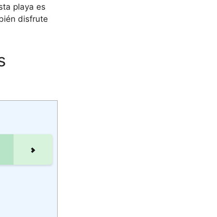
sta playa es
ién disfrute
s