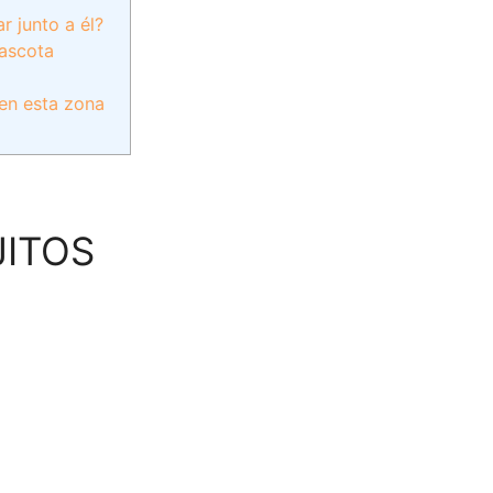
r junto a él?
mascota
 en esta zona
ITOS