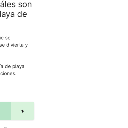
uáles son
laya de
ue se
e divierta y
ía de playa
aciones.