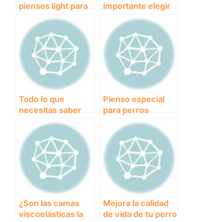
piensos light para
importante elegir
perros: cuida su
la almohadilla de
salud y controla su
perro adecuada?
peso
Todo lo que
Pienso especial
necesitas saber
para perros
sobre el
obesos: cuidando
antidesparasitario
la salud de tu
para perros:
mejor amigo.
Prevención y
tratamiento contra
parásitos
¿Son las camas
Mejora la calidad
viscoelásticas la
de vida de tu perro