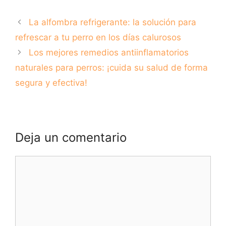
solución para tu
con camas
mascota?
ortopédicas
La alfombra refrigerante: la solución para
Descubre sus
beneficios y
refrescar a tu perro en los días calurosos
desventajas
Los mejores remedios antiinflamatorios
naturales para perros: ¡cuida su salud de forma
segura y efectiva!
Deja un comentario