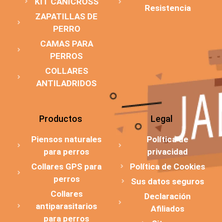
KIT CANICROSS
Resistencia
ZAPATILLAS DE
PERRO
CAMAS PARA
PERROS
COLLARES
ANTILADRIDOS
Productos
Legal
Piensos naturales
Política de
para perros
privacidad
Collares GPS para
Política de Cookies
perros
Sus datos seguros
Collares
Declaración
antiparasitarios
Afiliados
para perros