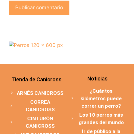
Noticias
Tienda de Canicross
¿Cuántos
ARNÉS CANICROSS
kilómetros puede
CORREA
correr un perro?
CANICROSS
Los 10 perros más
CINTURÓN
grandes del mundo
CANICROSS
Ir de público a la