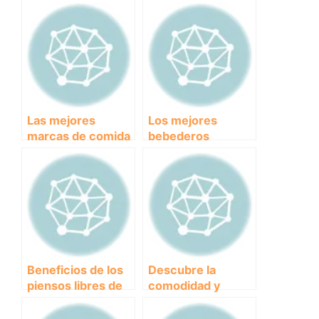
Las mejores
Los mejores
marcas de comida
bebederos
para perros: ¿Cuál
portátiles para
es la opción más
perros: Mantén a
saludable?
tu mascota
hidratada en todo
momento.
Beneficios de los
Descubre la
piensos libres de
comodidad y
cereales para la
practicidad de las
salud de tu
camas