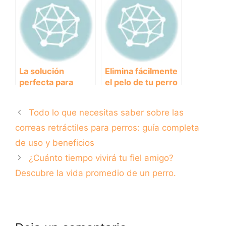
mascota
desenfundables
para perros
La solución
Elimina fácilmente
perfecta para
el pelo de tu perro
evitar malos
con las mejores
olores: Descubre
aspiradoras del
Todo lo que necesitas saber sobre las
los mejores
mercado
inodoros para
correas retráctiles para perros: guía completa
perros
de uso y beneficios
¿Cuánto tiempo vivirá tu fiel amigo?
Descubre la vida promedio de un perro.