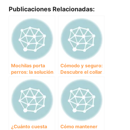
Publicaciones Relacionadas:
Mochilas porta
Cómodo y seguro:
perros: la solución
Descubre el collar
perfecta para
isabelino
llevar a tu mascota
acolchado para tu
contigo
mascota
¿Cuánto cuesta
Cómo mantener