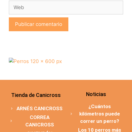
Noticias
Tienda de Canicross
¿Cuántos
ARNÉS CANICROSS
kilómetros puede
CORREA
correr un perro?
CANICROSS
Los 10 perros más