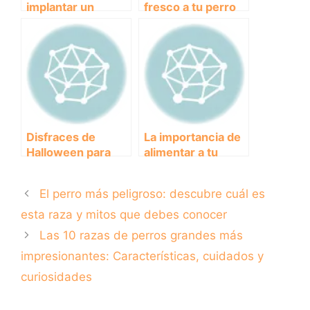
implantar un
fresco a tu perro
microchip en tu
durante el verano
perro? Descubre
con una
su importancia y el
colchoneta
precio actual
refrigerante
Disfraces de
La importancia de
Halloween para
alimentar a tu
perros: Ideas
perro con un
creativas para
pienso de calidad:
El perro más peligroso: descubre cuál es
vestir a tu amigo
tips y
peludo
recomendaciones
esta raza y mitos que debes conocer
Las 10 razas de perros grandes más
impresionantes: Características, cuidados y
curiosidades