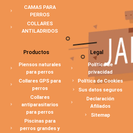
CAMAS PARA
PERROS
COLLARES
ANTILADRIDOS
Productos
Legal
Piensos naturales
Política de
para perros
privacidad
Collares GPS para
Política de Cookies
perros
Sus datos seguros
Collares
Declaración
antiparasitarios
Afiliados
para perros
Sitemap
Piscinas para
perros grandes y