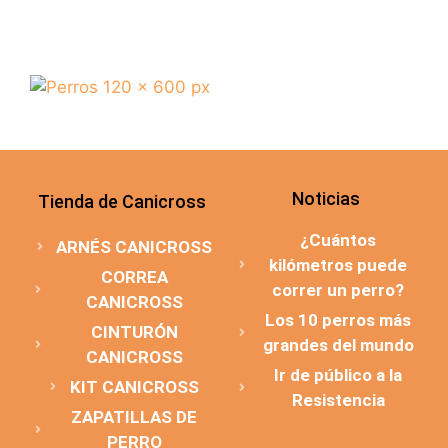
Noticias
Tienda de Canicross
¿Cuántos
ARNÉS CANICROSS
kilómetros puede
CORREA
correr un perro?
CANICROSS
Los 10 perros más
CINTURÓN
grandes del mundo
CANICROSS
Ir de público a la
KIT CANICROSS
Resistencia
ZAPATILLAS DE
PERRO