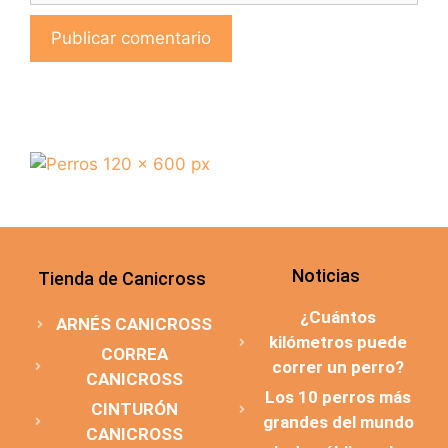
Noticias
Tienda de Canicross
¿Cuántos
ARNÉS CANICROSS
kilómetros puede
CORREA
correr un perro?
CANICROSS
Los 10 perros más
CINTURÓN
grandes del mundo
CANICROSS