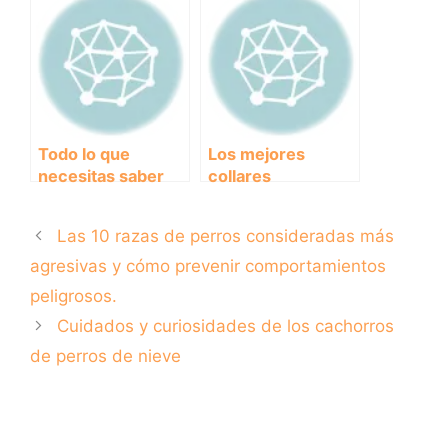
descanso en un
Comodidad para
solo lugar
su Descanso
Todo lo que
Los mejores
necesitas saber
collares
sobre
antiladridos con
desparasitantes
descarga eléctrica
Las 10 razas de perros consideradas más
para perros: Tipos,
para entrenar a tu
recomendaciones
perro
agresivas y cómo prevenir comportamientos
y cuidados
peligrosos.
Cuidados y curiosidades de los cachorros
de perros de nieve