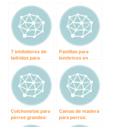
7 inhibidores de
Pastillas para
ladridos para
lombrices en
poner fin a los
perros: ¿Cómo
molestos perros
evitar la
vecinos
infestación y
mantener a tu
mascota
saludable?
Colchonetas para
Camas de madera
perros grandes:
para perros:
comodidad y
Diseño y