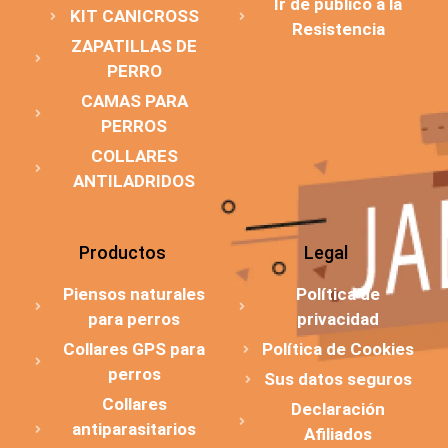
Ir de público a la
KIT CANICROSS
Resistencia
ZAPATILLAS DE
PERRO
CAMAS PARA
PERROS
COLLARES
ANTILADRIDOS
Productos
Legal
Piensos naturales
Política de
para perros
privacidad
Collares GPS para
Política de Cookies
perros
Sus datos seguros
Collares
Declaración
antiparasitarios
Afiliados