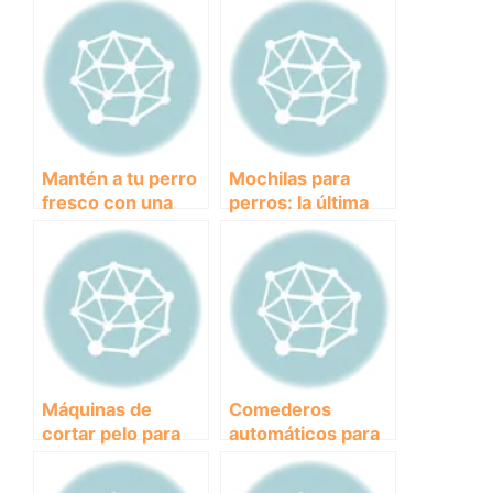
Mantén a tu perro
Mochilas para
fresco con una
perros: la última
manta
tendencia en
refrescante:
accesorios para
¡Descubre sus
llevar a tu mejor
beneficios!
amigo a todas
partes
Máquinas de
Comederos
cortar pelo para
automáticos para
perros: ¿Cuál es la
perros: La
mejor opción para
solución perfecta