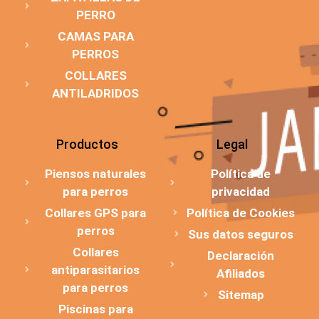
PERRO
CAMAS PARA
PERROS
COLLARES
ANTILADRIDOS
Productos
Legal
Piensos naturales
Política de
para perros
privacidad
Collares GPS para
Política de Cookies
perros
Sus datos seguros
Collares
Declaración
antiparasitarios
Afiliados
para perros
Sitemap
Piscinas para