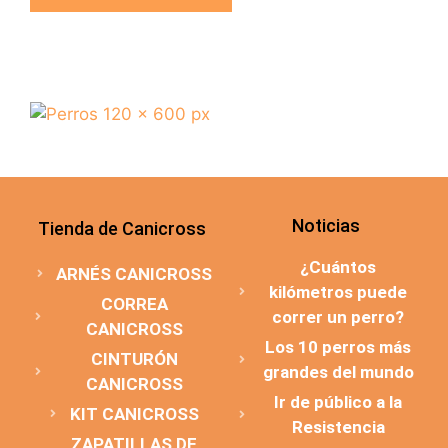
Noticias
Tienda de Canicross
¿Cuántos
ARNÉS CANICROSS
kilómetros puede
CORREA
correr un perro?
CANICROSS
Los 10 perros más
CINTURÓN
grandes del mundo
CANICROSS
Ir de público a la
KIT CANICROSS
Resistencia
ZAPATILLAS DE