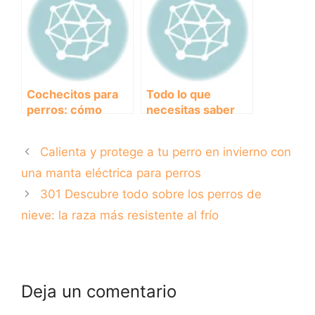
mantener a tu
para alimentar a tu
peludo en forma?
amigo peludo sin
preocupaciones
Cochecitos para
Todo lo que
perros: cómo
necesitas saber
elegir el adecuado
sobre el uso de
para tu peludo
Condrosan en
Calienta y protege a tu perro en invierno con
amigo
perros: ¿Cómo
puede ayudar a tu
una manta eléctrica para perros
mascota?
301 Descubre todo sobre los perros de
nieve: la raza más resistente al frío
Deja un comentario