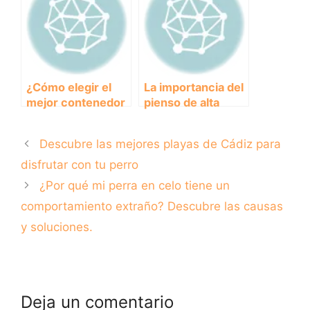
en su alimentación
pulgas en perros:
Los mejores
antipulgas del
mercado.
¿Cómo elegir el
La importancia del
mejor contenedor
pienso de alta
de pienso para tu
gama para la salud
perro?
de tu perro
Descubre las mejores playas de Cádiz para
disfrutar con tu perro
¿Por qué mi perra en celo tiene un
comportamiento extraño? Descubre las causas
y soluciones.
Deja un comentario