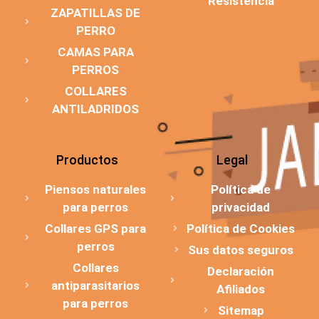
Resistencia
ZAPATILLAS DE
PERRO
CAMAS PARA
PERROS
COLLARES
ANTILADRIDOS
Productos
Legal
Piensos naturales
Política de
para perros
privacidad
Collares GPS para
Política de Cookies
perros
Sus datos seguros
Collares
Declaración
antiparasitarios
Afiliados
para perros
Sitemap