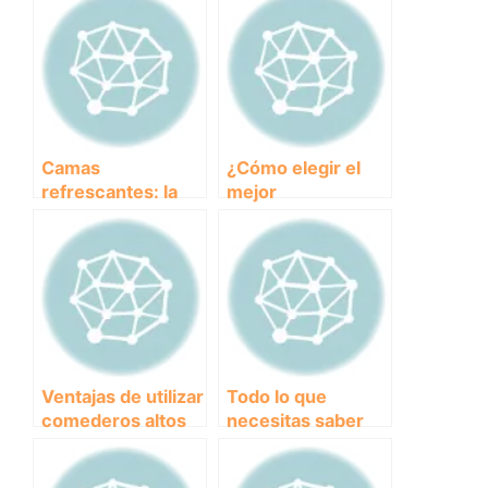
Camas
¿Cómo elegir el
refrescantes: la
mejor
solución perfecta
antiparasitario
para mantener a tu
interno para tu
perro fresco en
perro?
verano
Ventajas de utilizar
Todo lo que
comederos altos
necesitas saber
para perros:
sobre la
comodidad y salud
prevención de