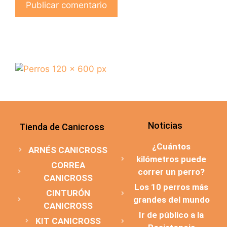
Noticias
Tienda de Canicross
¿Cuántos
ARNÉS CANICROSS
kilómetros puede
CORREA
correr un perro?
CANICROSS
Los 10 perros más
CINTURÓN
grandes del mundo
CANICROSS
Ir de público a la
KIT CANICROSS