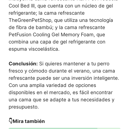
Cool Bed III, que cuenta con un núcleo de gel
refrigerante; la cama refrescante
TheGreenPetShop, que utiliza una tecnología
de fibra de bambú; y la cama refrescante
PetFusion Cooling Gel Memory Foam, que
combina una capa de gel refrigerante con
espuma viscoelástica.
Conclusión:
Si quieres mantener a tu perro
fresco y cómodo durante el verano, una cama
refrescante puede ser una inversión inteligente.
Con una amplia variedad de opciones
disponibles en el mercado, es fácil encontrar
una cama que se adapte a tus necesidades y
presupuesto.
👇Mira también