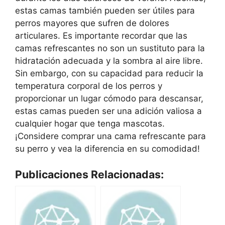
estas camas también pueden ser útiles para
perros mayores que sufren de dolores
articulares. Es importante recordar que las
camas refrescantes no son un sustituto para la
hidratación adecuada y la sombra al aire libre.
Sin embargo, con su capacidad para reducir la
temperatura corporal de los perros y
proporcionar un lugar cómodo para descansar,
estas camas pueden ser una adición valiosa a
cualquier hogar que tenga mascotas.
¡Considere comprar una cama refrescante para
su perro y vea la diferencia en su comodidad!
Publicaciones Relacionadas: