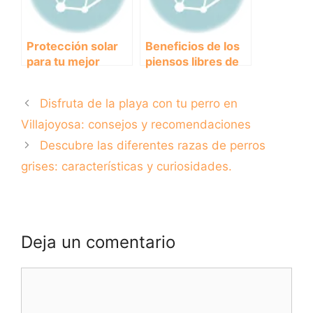
Protección solar
Beneficios de los
para tu mejor
piensos libres de
amigo: ¿Qué
cereales para la
debes saber sobre
salud de tu
Disfruta de la playa con tu perro en
las cremas solares
mascota
para perros?
Villajoyosa: consejos y recomendaciones
Descubre las diferentes razas de perros
grises: características y curiosidades.
Deja un comentario