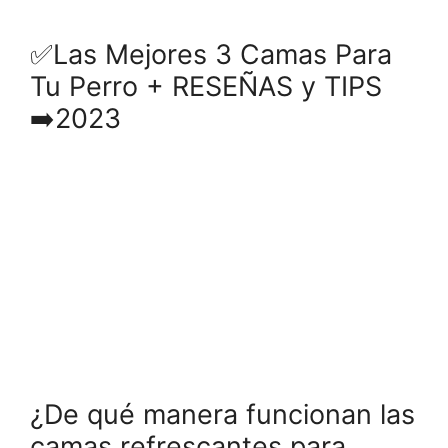
✅Las Mejores 3 Camas Para
Tu Perro + RESEÑAS y TIPS
➡️2023
¿De qué manera funcionan las
camas refrescantes para