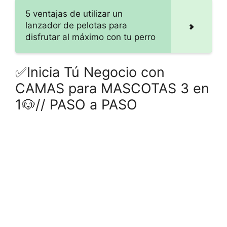
5 ventajas de utilizar un
lanzador de pelotas para
disfrutar al máximo con tu perro
✅Inicia Tú Negocio con
CAMAS para MASCOTAS 3 en
1🐶// PASO a PASO