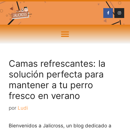
Camas refrescantes: la
solución perfecta para
mantener a tu perro
fresco en verano
por
Ludi
Bienvenidos a Jalicross, un blog dedicado a