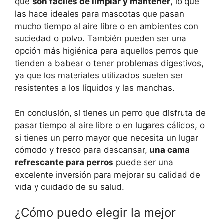
que
son fáciles de limpiar y mantener
, lo que
las hace ideales para mascotas que pasan
mucho tiempo al aire libre o en ambientes con
suciedad o polvo. También pueden ser una
opción más higiénica para aquellos perros que
tienden a babear o tener problemas digestivos,
ya que los materiales utilizados suelen ser
resistentes a los líquidos y las manchas.
En conclusión, si tienes un perro que disfruta de
pasar tiempo al aire libre o en lugares cálidos, o
si tienes un perro mayor que necesita un lugar
cómodo y fresco para descansar,
una cama
refrescante para perros
puede ser una
excelente inversión para mejorar su calidad de
vida y cuidado de su salud.
¿Cómo puedo elegir la mejor