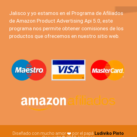
Jalisco y yo estamos en el Programa de Afiliados
de Amazon Product Advertising Api 5.0, este
programa nos permite obtener comisiones de los
productos que ofrecemos en nuestro sitio web.
Diseñado con mucho amor ❤️ por el papá
Ludiviko Pinto