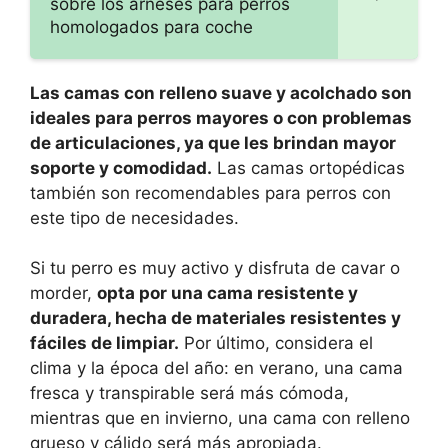
sobre los arneses para perros
homologados para coche
Las camas con relleno suave y acolchado son
ideales para perros mayores o con problemas
de articulaciones, ya que les brindan mayor
soporte y comodidad.
Las camas ortopédicas
también son recomendables para perros con
este tipo de necesidades.
Si tu perro es muy activo y disfruta de cavar o
morder,
opta por una cama resistente y
duradera, hecha de materiales resistentes y
fáciles de limpiar.
Por último, considera el
clima y la época del año: en verano, una cama
fresca y transpirable será más cómoda,
mientras que en invierno, una cama con relleno
grueso y cálido será más apropiada.