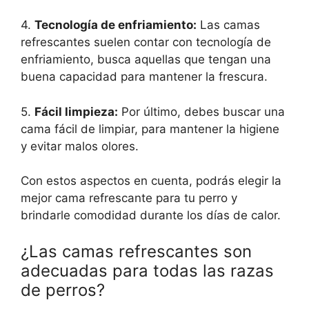
4.
Tecnología de enfriamiento:
Las camas
refrescantes suelen contar con tecnología de
enfriamiento, busca aquellas que tengan una
buena capacidad para mantener la frescura.
5.
Fácil limpieza:
Por último, debes buscar una
cama fácil de limpiar, para mantener la higiene
y evitar malos olores.
Con estos aspectos en cuenta, podrás elegir la
mejor cama refrescante para tu perro y
brindarle comodidad durante los días de calor.
¿Las camas refrescantes son
adecuadas para todas las razas
de perros?