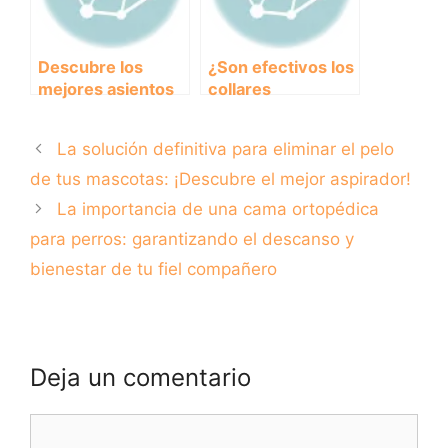
Descubre los
¿Son efectivos los
mejores asientos
collares
para viajar en
antiladridos con
coche con tu
descargas
La solución definitiva para eliminar el pelo
perro
eléctricas en
perros?
de tus mascotas: ¡Descubre el mejor aspirador!
La importancia de una cama ortopédica
para perros: garantizando el descanso y
bienestar de tu fiel compañero
Deja un comentario