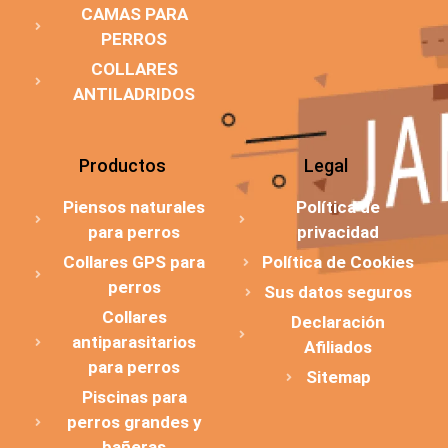
CAMAS PARA
PERROS
COLLARES
ANTILADRIDOS
Productos
Legal
Piensos naturales
Política de
para perros
privacidad
Collares GPS para
Política de Cookies
perros
Sus datos seguros
Collares
Declaración
antiparasitarios
Afiliados
para perros
Sitemap
Piscinas para
perros grandes y
bañeras