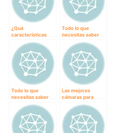
¿Qué
Todo lo que
características
necesitas saber
deben tener los
sobre
piensos para
transportines para
perros senior?
perros plegables:
comodidad y
seguridad en tus
viajes juntos
Todo lo que
Las mejores
necesitas saber
cámaras para
sobre el mejor
perros: mantén a
pienso saciante
tu mascota
para perros
siempre en foco