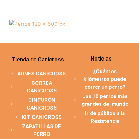
Noticias
Tienda de Canicross
¿Cuántos
ARNÉS CANICROSS
kilómetros puede
CORREA
correr un perro?
CANICROSS
Los 10 perros más
CINTURÓN
grandes del mundo
CANICROSS
Ir de público a la
KIT CANICROSS
Resistencia
ZAPATILLAS DE
PERRO