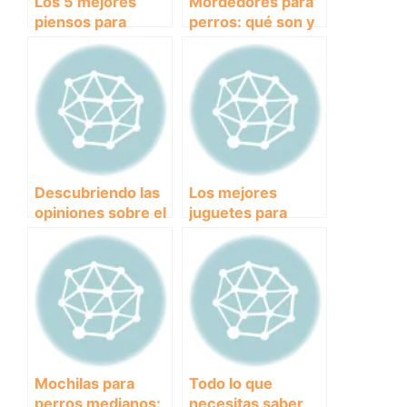
Los 5 mejores
Mordedores para
piensos para
perros: qué son y
mascotas con la
por qué son
mejor relación
importantes para
calidad-precio del
el cuidado de tu
mercado
mascota
Descubriendo las
Los mejores
opiniones sobre el
juguetes para
pienso Eukanuba:
perros grandes
¿Es la mejor
que mantendrán a
opción para tu
tu peludo amigo
mascota?
feliz y entretenido.
Mochilas para
Todo lo que
perros medianos:
necesitas saber