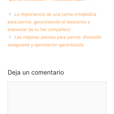
la solución
sobre los pañales
perfecta para
para perros:
La importancia de una cama ortopédica
llevar a tu
ventajas, usos y
compañero de
recomendaciones
para perros: garantizando el descanso y
aventuras contigo
bienestar de tu fiel compañero
Las mejores pelotas para perros: diversión
asegurada y ejercitación garantizada
Deja un comentario