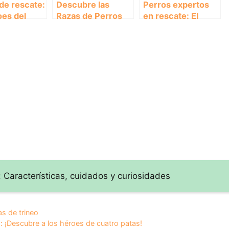
de rescate:
Descubre las
Perros expertos
oes del
Razas de Perros
en rescate: El
oss
de Búsqueda y
papel fundamental
Rescate ideales
del Canicross
para Canicross
 Características, cuidados y curiosidades
as de trineo
: ¡Descubre a los héroes de cuatro patas!