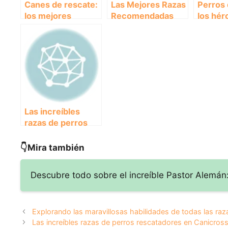
Canes de rescate:
Las Mejores Razas
Perros 
los mejores
Recomendadas
los hér
compañeros para
para Rescatar en
Canicr
practicar
Canicross: Guía
Canicross
Completa
Las increíbles
razas de perros
rescatadores en
Canicross:
👇Mira también
¡Descubre a los
héroes de cuatro
Descubre todo sobre el increíble Pastor Alemán:
patas!
Explorando las maravillosas habilidades de todas las raz
Las increíbles razas de perros rescatadores en Canicross