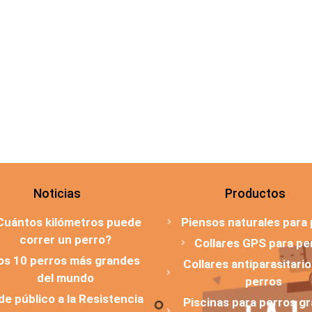
Noticias
Productos
Cuántos kilómetros puede
Piensos naturales para
correr un perro?
Collares GPS para pe
os 10 perros más grandes
Collares antiparasitari
del mundo
perros
 de público a la Resistencia
Piscinas para perros g