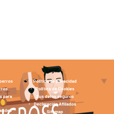
Legal
 perros
Política de privacidad
rros
Política de Cookies
os para
Sus datos seguros
Declaración Afiliados
randes
Sitemap