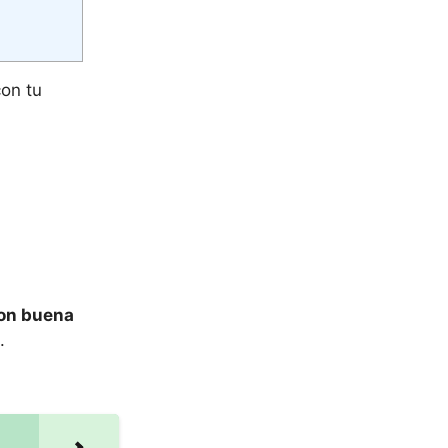
con tu
con buena
.