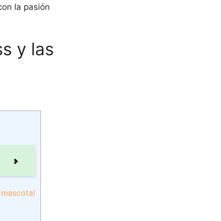
con la pasión
s y las
u mascota!