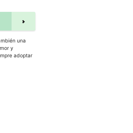
también una
amor y
iempre adoptar