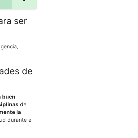
ara ser
igencia,
dades de
n buen
iplinas
de
mente la
ud durante el