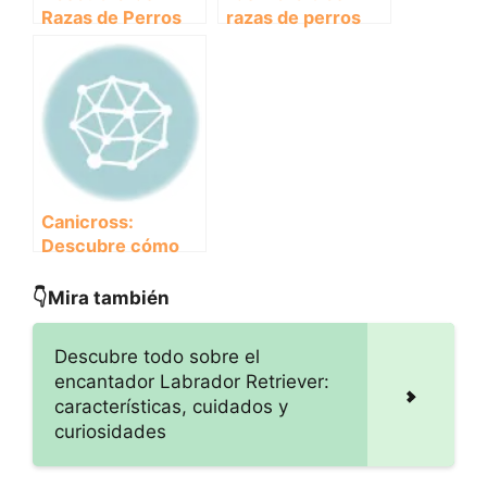
Razas de Perros
razas de perros
de Búsqueda y
rescatadores en
Rescate ideales
Canicross:
para Canicross
¡Descubre a los
héroes de cuatro
patas!
Canicross:
Descubre cómo
las razas de
rescate disfrutan
👇Mira también
esta disciplina
deportiva
Descubre todo sobre el
encantador Labrador Retriever:
características, cuidados y
curiosidades