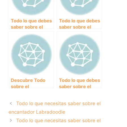
Todo lo que debes
Todo lo que debes
saber sobre el
saber sobre el
Staffordshire Bull
Rottweiler:
Terrier: ¡Una raza
Características,
canina llena de
cuidados y
energía y amor!
curiosidades
Descubre Todo
Todo lo que debes
sobre el
saber sobre el
Encantador Bichón
encantador Poodle
Frisé:
Todo lo que necesitas saber sobre el
Características,
Cuidados y
encantador Labradoodle
Curiosidades
Todo lo que necesitas saber sobre el