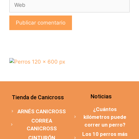
Noticias
Tienda de Canicross
¿Cuántos
ARNÉS CANICROSS
kilómetros puede
CORREA
correr un perro?
CANICROSS
Los 10 perros más
CINTURÓN