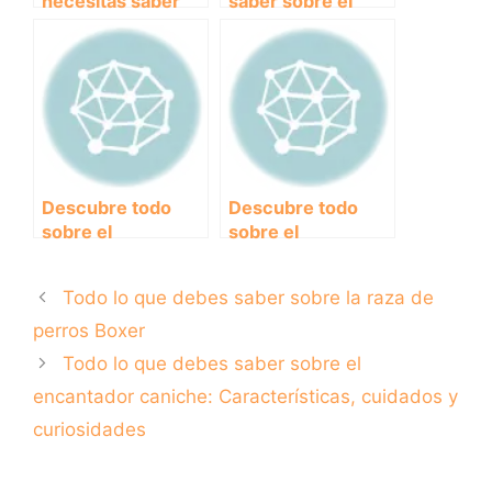
necesitas saber
saber sobre el
sobre el
encantador
encantador
caniche:
Labradoodle
Características,
cuidados y
curiosidades
Descubre todo
Descubre todo
sobre el
sobre el
encantador
imponente
Chihuahua:
Doberman:
Todo lo que debes saber sobre la raza de
características,
Características,
cuidados y
cuidados y
perros Boxer
curiosidades
curiosidades
Todo lo que debes saber sobre el
encantador caniche: Características, cuidados y
curiosidades