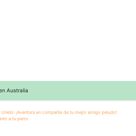
ss en
mundo del
en España: una
: ¡Una
Canicross en
experiencia única
a con tu
Australia
amigo
n Australia
o Unido: ¡Aventura en compañía de tu mejor amigo peludo!
nto a tu perro