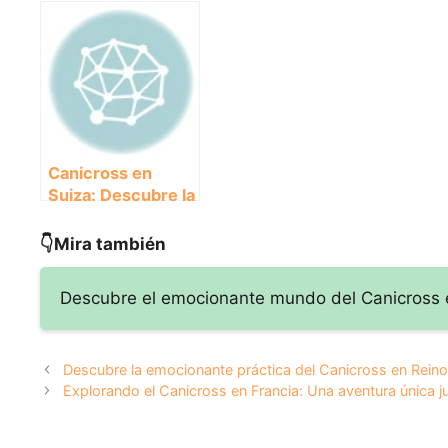
Francia: Una
práctica del
canicro
aventura única
Canicross en
Canadá
junto a tu perro
Reino Unido:
aventur
¡Aventura en
mejor 
compañía de tu
peludo!
mejor amigo
peludo!
Canicross en
Suiza: Descubre la
emocionante
experiencia de
👇Mira también
correr con tu
perro por los
Descubre el emocionante mundo del Canicross e
maravillosos
paisajes suizos
Descubre la emocionante práctica del Canicross en Rein
Explorando el Canicross en Francia: Una aventura única ju