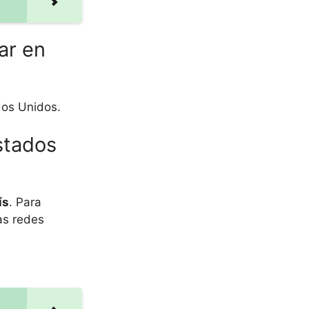
ar en
os Unidos.
stados
ís
. Para
las redes