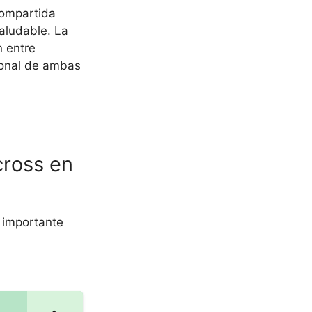
compartida
saludable. La
n entre
cional de ambas
cross en
 importante