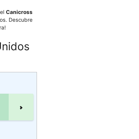
del
Canicross
dos. Descubre
ra!
Unidos