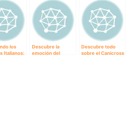
ndo los
Descubre la
Descubre todo
 Italianos:
emoción del
sobre el Canicross
re el
canicross en
en España: una
ss en Italia
Canadá: ¡Una
experiencia única
aventura con tu
mejor amigo
peludo!