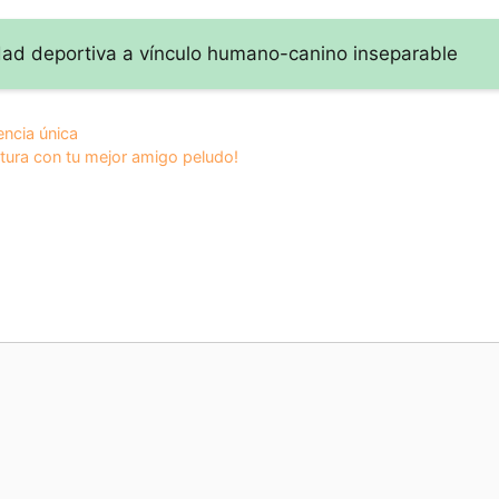
idad deportiva a vínculo humano-canino inseparable
encia única
tura con tu mejor amigo peludo!