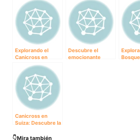
Explorando el
Descubre el
Explora
Canicross en
emocionante
Bosques
Francia: Una
mundo del
Descub
aventura única
Canicross en
Canicro
junto a tu perro
Estados Unidos:
Una aventura para
amantes de los
perros y el
deporte
Canicross en
Suiza: Descubre la
emocionante
experiencia de
👇Mira también