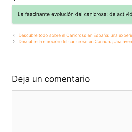
correr con tu
perro por los
La fascinante evolución del canicross: de activ
maravillosos
paisajes suizos
Descubre todo sobre el Canicross en España: una experi
Descubre la emoción del canicross en Canadá: ¡Una aven
Deja un comentario