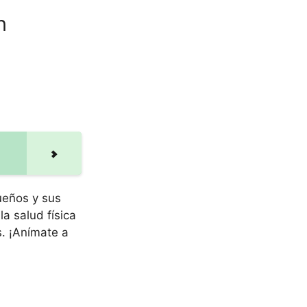
n
dueños y sus
la salud física
s. ¡Anímate a