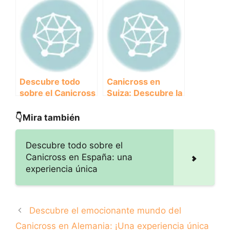
Canadá: ¡Una
Canicross en
aventura con tu
Australia
mejor amigo
peludo!
Descubre todo
Canicross en
sobre el Canicross
Suiza: Descubre la
en España: una
emocionante
experiencia única
experiencia de
👇Mira también
correr con tu
perro por los
Descubre todo sobre el
maravillosos
Canicross en España: una
paisajes suizos
experiencia única
Descubre el emocionante mundo del
Canicross en Alemania: ¡Una experiencia única