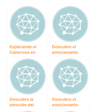
Explorando el
Descubre el
Canicross en
emocionante
Francia: Una
mundo del
aventura única
Canicross en
junto a tu perro
Estados Unidos:
Una aventura para
amantes de los
perros y el
deporte
Descubre la
Descubre el
emoción del
emocionante
canicross en
mundo del