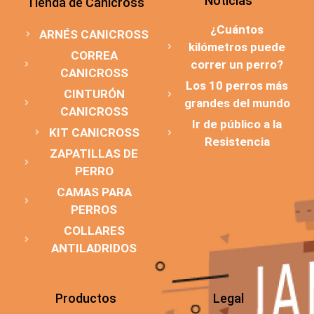
Noticias
Tienda de Canicross
¿Cuántos
ARNÉS CANICROSS
kilómetros puede
CORREA
correr un perro?
CANICROSS
Los 10 perros más
CINTURÓN
grandes del mundo
CANICROSS
Ir de público a la
KIT CANICROSS
Resistencia
ZAPATILLAS DE
PERRO
CAMAS PARA
PERROS
COLLARES
ANTILADRIDOS
Productos
Legal