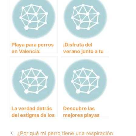
Playa para perros
¡Disfruta del
en Valencia:
verano junto a tu
Disfruta del sol y el
peludo! Descubre
mar con tu mejor
las mejores playas
amigo peludo
para perros en
Valencia.
La verdad detrás
Descubre las
del estigma de los
mejores playas
pitbull: todo lo que
para disfrutar con
debes saber sobre
tu perro en
¿Por qué mi perro tiene una respiración
esta raza de
Cantabria