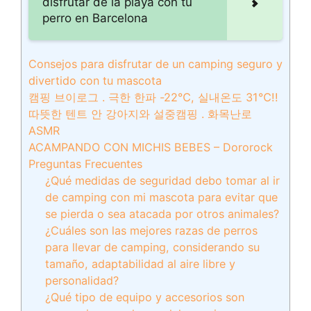
disfrutar de la playa con tu
perro en Barcelona
Consejos para disfrutar de un camping seguro y
divertido con tu mascota
캠핑 브이로그 . 극한 한파 -22℃, 실내온도 31℃!!
따뜻한 텐트 안 강아지와 설중캠핑 . 화목난로
ASMR
ACAMPANDO CON MICHIS BEBES – Dororock
Preguntas Frecuentes
¿Qué medidas de seguridad debo tomar al ir
de camping con mi mascota para evitar que
se pierda o sea atacada por otros animales?
¿Cuáles son las mejores razas de perros
para llevar de camping, considerando su
tamaño, adaptabilidad al aire libre y
personalidad?
¿Qué tipo de equipo y accesorios son