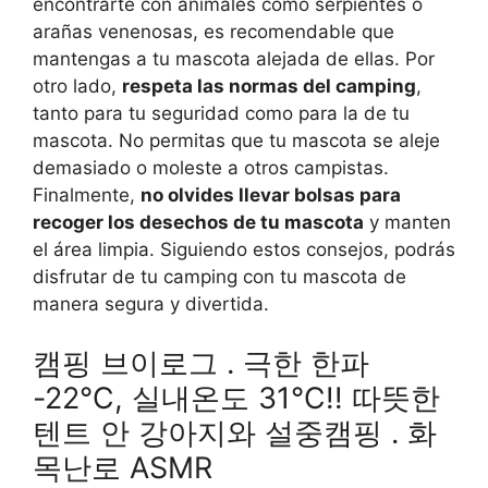
encontrarte con animales como serpientes o
arañas venenosas, es recomendable que
mantengas a tu mascota alejada de ellas. Por
otro lado,
respeta las normas del camping
,
tanto para tu seguridad como para la de tu
mascota. No permitas que tu mascota se aleje
demasiado o moleste a otros campistas.
Finalmente,
no olvides llevar bolsas para
recoger los desechos de tu mascota
y manten
el área limpia. Siguiendo estos consejos, podrás
disfrutar de tu camping con tu mascota de
manera segura y divertida.
캠핑 브이로그 . 극한 한파
-22℃, 실내온도 31℃!! 따뜻한
텐트 안 강아지와 설중캠핑 . 화
목난로 ASMR