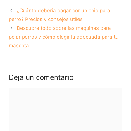
raza canina
Una guía para
¿Cuánto debería pagar por un chip para
irlandesa llena de
encontrar el hogar
energía y carisma.
perfecto para ti y
perro? Precios y consejos útiles
tu peludo amigo
Descubre todo sobre las máquinas para
pelar perros y cómo elegir la adecuada para tu
mascota.
Deja un comentario