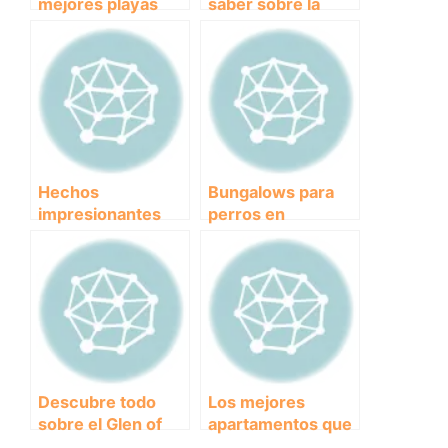
mejores playas
saber sobre la
para llevar a tu
historia y
perro en Alicante
características del
Pitbull, una raza de
perro
incomprendida
Hechos
Bungalows para
impresionantes
perros en
sobre la fuerza del
Cataluña:
Pitbull
¡Vacaciones juntos
sin
preocupaciones!
Descubre todo
Los mejores
sobre el Glen of
apartamentos que
Imaal Terrier: la
aceptan mascotas: